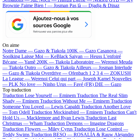
Brownie
J'aime Bien ! — Josman
Pas là — Djadja & Dinaz
On aime
Notre Dame —
Gazo & Tiakola
100K —
Gazo
Casanova —
Soolking
Laisse Moi —
KeBlack
Saiyan —
Heuss L'enfoiré
Bécane —
Yamê
200K —
Tiakola
Laboratoire —
Werenoi
Meuda
—
Tiakola
Outro —
Gazo & Tiakola
Ailleurs —
Josman
Interlude
—
Gazo & Tiakola
Overdrive —
Ofenbach
1 2 3 4 —
ZOKUSH
La League —
Werenoi
Celui qui part —
Joseph Kamel
Nouvelles
—
PLK
No love —
Ninho
Urus —
Favé (FR)
DIE —
Gazo
Top traduction
Traduction Lose Yourself —
Eminem
Traduction The Real Slim
Shady —
Eminem
Traduction Without Me —
Eminem
Traduction
Someone You Loved —
Lewis Capaldi
Traduction Another Love
—
Tom Odell
Traduction Mockingbird —
Eminem
Traduction Can't
Hold Us —
Macklemore and Ryan Lewis
Traduction Last
Christmas —
Wham
Traduction Demons —
Imagine Dragons
Traduction Flowers —
Miley Cyrus
Traduction Lose Control —
Teddy Swims
Traduction BESO —
ROSALÍA & Rauw Alejandro