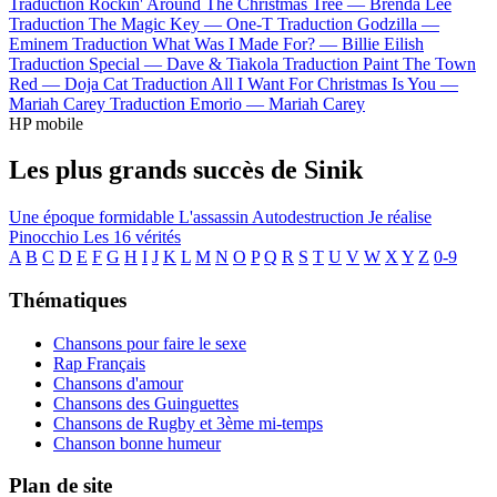
Traduction Rockin' Around The Christmas Tree —
Brenda Lee
Traduction The Magic Key —
One-T
Traduction Godzilla —
Eminem
Traduction What Was I Made For? —
Billie Eilish
Traduction Special —
Dave & Tiakola
Traduction Paint The Town
Red —
Doja Cat
Traduction All I Want For Christmas Is You —
Mariah Carey
Traduction Emorio —
Mariah Carey
HP mobile
Les plus grands succès de Sinik
Une époque formidable
L'assassin
Autodestruction
Je réalise
Pinocchio
Les 16 vérités
A
B
C
D
E
F
G
H
I
J
K
L
M
N
O
P
Q
R
S
T
U
V
W
X
Y
Z
0-9
Thématiques
Chansons pour faire le sexe
Rap Français
Chansons d'amour
Chansons des Guinguettes
Chansons de Rugby et 3ème mi-temps
Chanson bonne humeur
Plan de site