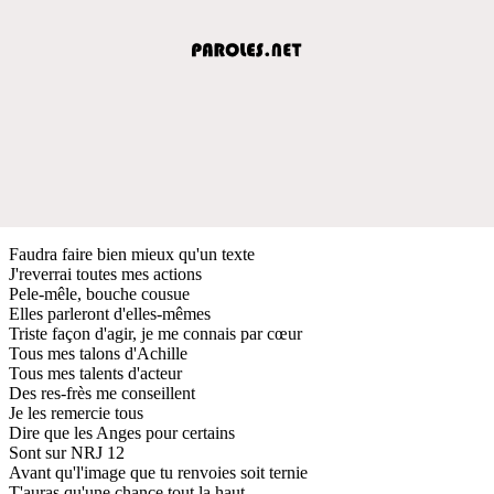
Faudra faire bien mieux qu'un texte
J'reverrai toutes mes actions
Pele-mêle, bouche cousue
Elles parleront d'elles-mêmes
Triste façon d'agir, je me connais par cœur
Tous mes talons d'Achille
Tous mes talents d'acteur
Des res-frès me conseillent
Je les remercie tous
Dire que les Anges pour certains
Sont sur NRJ 12
Avant qu'l'image que tu renvoies soit ternie
T'auras qu'une chance tout la haut