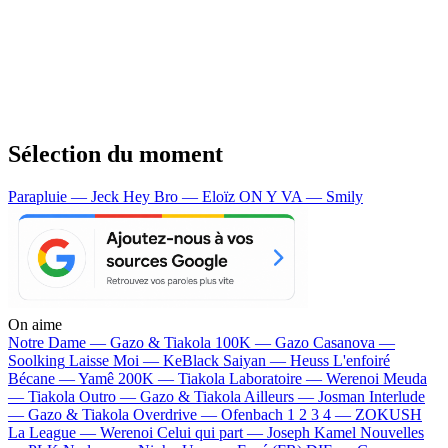
Sélection du moment
Parapluie — Jeck
Hey Bro — Eloïz
ON Y VA — Smily
On aime
Notre Dame —
Gazo & Tiakola
100K —
Gazo
Casanova —
Soolking
Laisse Moi —
KeBlack
Saiyan —
Heuss L'enfoiré
Bécane —
Yamê
200K —
Tiakola
Laboratoire —
Werenoi
Meuda
—
Tiakola
Outro —
Gazo & Tiakola
Ailleurs —
Josman
Interlude
—
Gazo & Tiakola
Overdrive —
Ofenbach
1 2 3 4 —
ZOKUSH
La League —
Werenoi
Celui qui part —
Joseph Kamel
Nouvelles