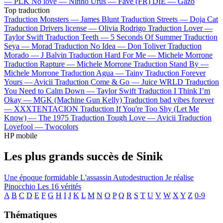
—
PLK
No love —
Ninho
Urus —
Favé (FR)
DIE —
Gazo
Top traduction
Traduction Monsters —
James Blunt
Traduction Streets —
Doja Cat
Traduction Drivers license —
Olivia Rodrigo
Traduction Lover —
Taylor Swift
Traduction Teeth —
5 Seconds Of Summer
Traduction
Seya —
Morad
Traduction No Idea —
Don Toliver
Traduction
Morado —
J Balvin
Traduction Hard For Me —
Michele Morrone
Traduction Rapture —
Michele Morrone
Traduction Stand By —
Michele Morrone
Traduction Agua —
Tainy
Traduction Forever
Yours —
Avicii
Traduction Come & Go —
Juice WRLD
Traduction
You Need to Calm Down —
Taylor Swift
Traduction I Think I’m
Okay —
MGK (Machine Gun Kelly)
Traduction bad vibes forever
—
XXXTENTACION
Traduction If You're Too Shy (Let Me
Know) —
The 1975
Traduction Tough Love —
Avicii
Traduction
Lovefool —
Twocolors
HP mobile
Les plus grands succès de Sinik
Une époque formidable
L'assassin
Autodestruction
Je réalise
Pinocchio
Les 16 vérités
A
B
C
D
E
F
G
H
I
J
K
L
M
N
O
P
Q
R
S
T
U
V
W
X
Y
Z
0-9
Thématiques