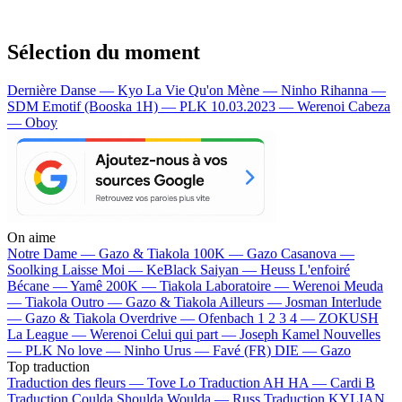
Sélection du moment
Dernière Danse — Kyo
La Vie Qu'on Mène — Ninho
Rihanna —
SDM
Emotif (Booska 1H) — PLK
10.03.2023 — Werenoi
Cabeza
— Oboy
On aime
Notre Dame —
Gazo & Tiakola
100K —
Gazo
Casanova —
Soolking
Laisse Moi —
KeBlack
Saiyan —
Heuss L'enfoiré
Bécane —
Yamê
200K —
Tiakola
Laboratoire —
Werenoi
Meuda
—
Tiakola
Outro —
Gazo & Tiakola
Ailleurs —
Josman
Interlude
—
Gazo & Tiakola
Overdrive —
Ofenbach
1 2 3 4 —
ZOKUSH
La League —
Werenoi
Celui qui part —
Joseph Kamel
Nouvelles
—
PLK
No love —
Ninho
Urus —
Favé (FR)
DIE —
Gazo
Top traduction
Traduction des fleurs —
Tove Lo
Traduction AH HA —
Cardi B
Traduction Coulda Shoulda Woulda —
Russ
Traduction KYLIAN