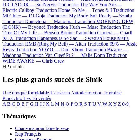
DICTADOR —
SurNervis
Traduction The Way You Are —
Electric Callboy
Traduction Home To Me —
Tones & I
Traduction
Mi Chico —
DJ Goja
Traduction My Body Isn't Ready —
Sombr
Traduction Danceteria —
Madonna
Traduction MORNING DEW
(DONK) —
Beyoncé
Traduction Hush —
Muse
Traduction The
Time Of My Life —
Benson Boone
Traduction Camera —
Charli
XCX
Traduction Happiness is So Sad —
Swedish House Mafia
Traduction RMB (Ring My Bell) —
Aitch
Traduction 99% —
Jessie
Reyez
Traduction YOYO —
Don Xhoni
Traduction Bizarre —
Madonna
Traduction Van Cleef Pt 2 —
Malie Donn
Traduction
WIDE AWAKE —
Chris Grey
HP mobile
Les plus grands succès de Sinik
Une époque formidable
L'assassin
Autodestruction
Je réalise
Pinocchio
Les 16 vérités
A
B
C
D
E
F
G
H
I
J
K
L
M
N
O
P
Q
R
S
T
U
V
W
X
Y
Z
0-9
Thématiques
Chansons pour faire le sexe
Rap Français
Chansons d'amour