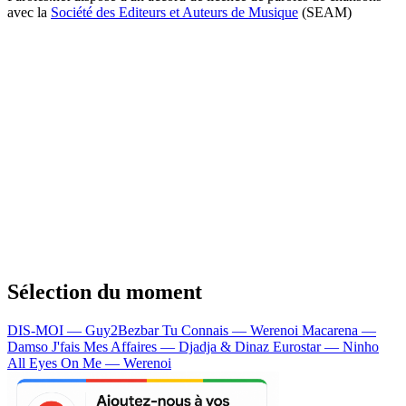
avec la
Société des Editeurs et Auteurs de Musique
(SEAM)
Sélection du moment
DIS-MOI — Guy2Bezbar
Tu Connais — Werenoi
Macarena —
Damso
J'fais Mes Affaires — Djadja & Dinaz
Eurostar — Ninho
All Eyes On Me — Werenoi