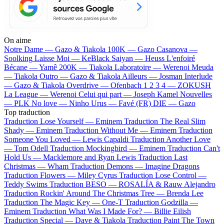
On aime
Notre Dame —
Gazo & Tiakola
100K —
Gazo
Casanova —
Soolking
Laisse Moi —
KeBlack
Saiyan —
Heuss L'enfoiré
Bécane —
Yamê
200K —
Tiakola
Laboratoire —
Werenoi
Meuda
—
Tiakola
Outro —
Gazo & Tiakola
Ailleurs —
Josman
Interlude
—
Gazo & Tiakola
Overdrive —
Ofenbach
1 2 3 4 —
ZOKUSH
La League —
Werenoi
Celui qui part —
Joseph Kamel
Nouvelles
—
PLK
No love —
Ninho
Urus —
Favé (FR)
DIE —
Gazo
Top traduction
Traduction Lose Yourself —
Eminem
Traduction The Real Slim
Shady —
Eminem
Traduction Without Me —
Eminem
Traduction
Someone You Loved —
Lewis Capaldi
Traduction Another Love
—
Tom Odell
Traduction Mockingbird —
Eminem
Traduction Can't
Hold Us —
Macklemore and Ryan Lewis
Traduction Last
Christmas —
Wham
Traduction Demons —
Imagine Dragons
Traduction Flowers —
Miley Cyrus
Traduction Lose Control —
Teddy Swims
Traduction BESO —
ROSALÍA & Rauw Alejandro
Traduction Rockin' Around The Christmas Tree —
Brenda Lee
Traduction The Magic Key —
One-T
Traduction Godzilla —
Eminem
Traduction What Was I Made For? —
Billie Eilish
Traduction Special —
Dave & Tiakola
Traduction Paint The Town