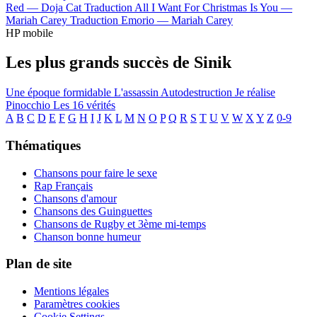
Red —
Doja Cat
Traduction All I Want For Christmas Is You —
Mariah Carey
Traduction Emorio —
Mariah Carey
HP mobile
Les plus grands succès de Sinik
Une époque formidable
L'assassin
Autodestruction
Je réalise
Pinocchio
Les 16 vérités
A
B
C
D
E
F
G
H
I
J
K
L
M
N
O
P
Q
R
S
T
U
V
W
X
Y
Z
0-9
Thématiques
Chansons pour faire le sexe
Rap Français
Chansons d'amour
Chansons des Guinguettes
Chansons de Rugby et 3ème mi-temps
Chanson bonne humeur
Plan de site
Mentions légales
Paramètres cookies
Cookie Settings