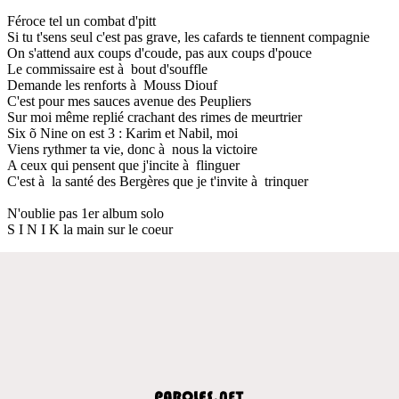
Féroce tel un combat d'pitt
Si tu t'sens seul c'est pas grave, les cafards te tiennent compagnie
On s'attend aux coups d'coude, pas aux coups d'pouce
Le commissaire est à bout d'souffle
Demande les renforts à Mouss Diouf
C'est pour mes sauces avenue des Peupliers
Sur moi même replié crachant des rimes de meurtrier
Six õ Nine on est 3 : Karim et Nabil, moi
Viens rythmer ta vie, donc à nous la victoire
A ceux qui pensent que j'incite à flinguer
C'est à la santé des Bergères que je t'invite à trinquer
N'oublie pas 1er album solo
S I N I K la main sur le coeur