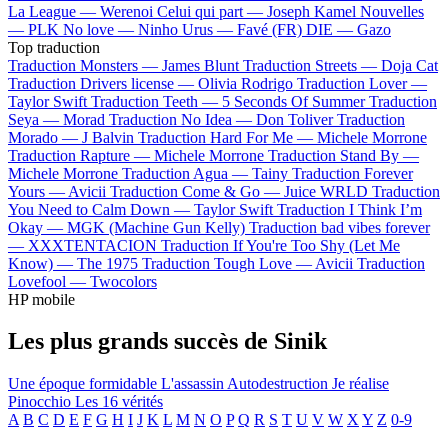
La League —
Werenoi
Celui qui part —
Joseph Kamel
Nouvelles
—
PLK
No love —
Ninho
Urus —
Favé (FR)
DIE —
Gazo
Top traduction
Traduction Monsters —
James Blunt
Traduction Streets —
Doja Cat
Traduction Drivers license —
Olivia Rodrigo
Traduction Lover —
Taylor Swift
Traduction Teeth —
5 Seconds Of Summer
Traduction
Seya —
Morad
Traduction No Idea —
Don Toliver
Traduction
Morado —
J Balvin
Traduction Hard For Me —
Michele Morrone
Traduction Rapture —
Michele Morrone
Traduction Stand By —
Michele Morrone
Traduction Agua —
Tainy
Traduction Forever
Yours —
Avicii
Traduction Come & Go —
Juice WRLD
Traduction
You Need to Calm Down —
Taylor Swift
Traduction I Think I’m
Okay —
MGK (Machine Gun Kelly)
Traduction bad vibes forever
—
XXXTENTACION
Traduction If You're Too Shy (Let Me
Know) —
The 1975
Traduction Tough Love —
Avicii
Traduction
Lovefool —
Twocolors
HP mobile
Les plus grands succès de Sinik
Une époque formidable
L'assassin
Autodestruction
Je réalise
Pinocchio
Les 16 vérités
A
B
C
D
E
F
G
H
I
J
K
L
M
N
O
P
Q
R
S
T
U
V
W
X
Y
Z
0-9