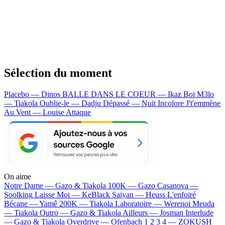
Sélection du moment
Placebo — Dinos
BALLE DANS LE COEUR — Ikaz Boi
M3lo
— Tiakola
Oublie-le — Dadju
Dépassé — Nuit Incolore
J't'emmène
Au Vent — Louise Attaque
On aime
Notre Dame —
Gazo & Tiakola
100K —
Gazo
Casanova —
Soolking
Laisse Moi —
KeBlack
Saiyan —
Heuss L'enfoiré
Bécane —
Yamê
200K —
Tiakola
Laboratoire —
Werenoi
Meuda
—
Tiakola
Outro —
Gazo & Tiakola
Ailleurs —
Josman
Interlude
—
Gazo & Tiakola
Overdrive —
Ofenbach
1 2 3 4 —
ZOKUSH