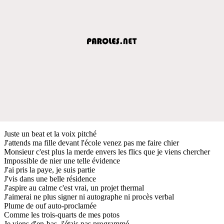
Juste un beat et la voix pitché
J'attends ma fille devant l'école venez pas me faire chier
Monsieur c'est plus la merde envers les flics que je viens chercher
Impossible de nier une telle évidence
J'ai pris la paye, je suis partie
J'vis dans une belle résidence
J'aspire au calme c'est vrai, un projet thermal
J'aimerai ne plus signer ni autographe ni procès verbal
Plume de ouf auto-proclamée
Comme les trois-quarts de mes potos
Je viens d'en-bas, j'étais pas programmé