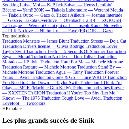
Soolking
Laisse Moi —
KeBlack
Saiyan —
Heuss L'enfoiré
Bécane —
Yamê
200K —
Tiakola
Laboratoire —
Werenoi
Meuda
—
Tiakola
Outro —
Gazo & Tiakola
Ailleurs —
Josman
Interlude
—
Gazo & Tiakola
Overdrive —
Ofenbach
1 2 3 4 —
ZOKUSH
La League —
Werenoi
Celui qui part —
Joseph Kamel
Nouvelles
—
PLK
No love —
Ninho
Urus —
Favé (FR)
DIE —
Gazo
Top traduction
Traduction Monsters —
James Blunt
Traduction Streets —
Doja Cat
Traduction Drivers license —
Olivia Rodrigo
Traduction Lover —
Taylor Swift
Traduction Teeth —
5 Seconds Of Summer
Traduction
Seya —
Morad
Traduction No Idea —
Don Toliver
Traduction
Morado —
J Balvin
Traduction Hard For Me —
Michele Morrone
Traduction Rapture —
Michele Morrone
Traduction Stand By —
Michele Morrone
Traduction Agua —
Tainy
Traduction Forever
Yours —
Avicii
Traduction Come & Go —
Juice WRLD
Traduction
You Need to Calm Down —
Taylor Swift
Traduction I Think I’m
Okay —
MGK (Machine Gun Kelly)
Traduction bad vibes forever
—
XXXTENTACION
Traduction If You're Too Shy (Let Me
Know) —
The 1975
Traduction Tough Love —
Avicii
Traduction
Lovefool —
Twocolors
HP mobile
Les plus grands succès de Sinik