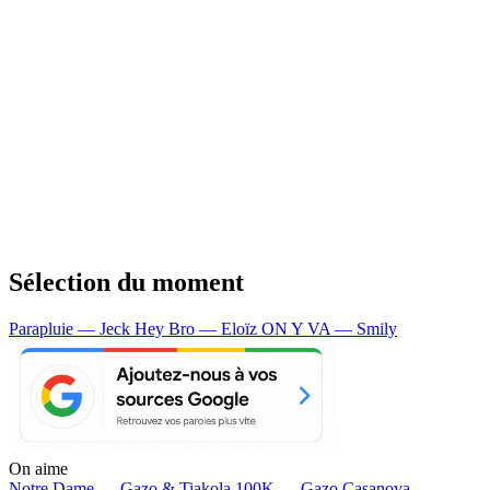
Sélection du moment
Parapluie — Jeck
Hey Bro — Eloïz
ON Y VA — Smily
On aime
Notre Dame —
Gazo & Tiakola
100K —
Gazo
Casanova —