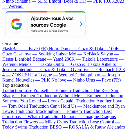
Ninho
Rihanna — SDM
Emotif (Booska 1H) — PLK
10.03.2023
— Werenoi
On aime
FlashBack —
Favé (FR)
Notre Dame —
Gazo & Tiakola
100K —
Gazo
Casanova —
Soolking
Laisse Moi —
KeBlack
Saiyan —
Heuss L'enfoiré
Bécane —
Yamê
200K —
Tiakola
Laboratoire —
Werenoi
Meuda —
Tiakola
Outro —
Gazo & Tiakola
Ailleurs —
Josman
Interlude —
Gazo & Tiakola
Overdrive —
Ofenbach
1 2 3
4 —
ZOKUSH
La League —
Werenoi
Celui qui part —
Joseph
Kamel
Nouvelles —
PLK
No love —
Ninho
Urus —
Favé (FR)
Top traduction
Traduction Lose Yourself —
Eminem
Traduction The Real Slim
Shady —
Eminem
Traduction Without Me —
Eminem
Traduction
Someone You Loved —
Lewis Capaldi
Traduction Another Love
—
Tom Odell
Traduction Can't Hold Us —
Macklemore and Ryan
Lewis
Traduction Mockingbird —
Eminem
Traduction Last
Christmas —
Wham
Traduction Demons —
Imagine Dragons
Traduction Flowers —
Miley Cyrus
Traduction Lose Control —
Teddy Swims
Traduction BESO —
ROSALÍA & Rauw Alejandro