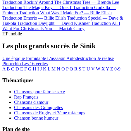
Traduction Rockin' Around The Christmas Tree —
Brenda Lee
Traduction The Magic Key —
One-T
Traduction Godzilla —
Eminem
Traduction What Was I Made For? —
Billie Eilish
Traduction Emorio —
Billie Eilish
Traduction Special —
Dave &
Tiakola
Traduction Daylight —
David Kushner
Traduction All I
Want For Christmas Is You —
Mariah Carey
HP mobile
Les plus grands succès de Sinik
Une époque formidable
L'assassin
Autodestruction
Je réalise
Pinocchio
Les 16 vérités
A
B
C
D
E
F
G
H
I
J
K
L
M
N
O
P
Q
R
S
T
U
V
W
X
Y
Z
0-9
Thématiques
Chansons pour faire le sexe
Rap Français
Chansons d'amour
Chansons des Guinguettes
Chansons de Rugby et 3ème mi-temps
Chanson bonne humeur
Plan de site