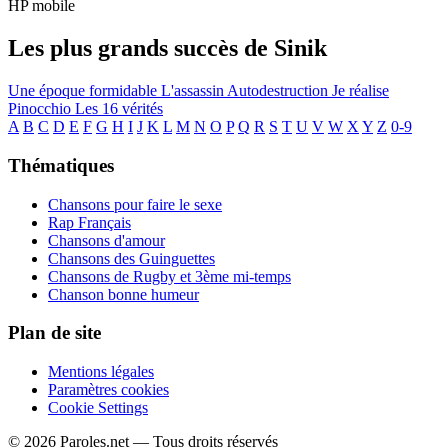
HP mobile
Les plus grands succès de Sinik
Une époque formidable
L'assassin
Autodestruction
Je réalise
Pinocchio
Les 16 vérités
A
B
C
D
E
F
G
H
I
J
K
L
M
N
O
P
Q
R
S
T
U
V
W
X
Y
Z
0-9
Thématiques
Chansons pour faire le sexe
Rap Français
Chansons d'amour
Chansons des Guinguettes
Chansons de Rugby et 3ème mi-temps
Chanson bonne humeur
Plan de site
Mentions légales
Paramètres cookies
Cookie Settings
© 2026 Paroles.net — Tous droits réservés