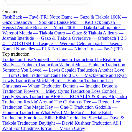
On aime
FlashBack —
Favé (FR)
Notre Dame —
Gazo & Tiakola
100K —
Gazo
Casanova —
Soolking
Laisse Moi —
KeBlack
Saiyan —
Heuss L'enfoiré
Bécane —
Yamê
200K —
Tiakola
Laboratoire —
Werenoi
Meuda —
Tiakola
Outro —
Gazo & Tiakola
Ailleurs —
Josman
Interlude —
Gazo & Tiakola
Overdrive —
Ofenbach
1 2 3
4 —
ZOKUSH
La League —
Werenoi
Celui qui part —
Joseph
Kamel
Nouvelles —
PLK
No love —
Ninho
Urus —
Favé (FR)
Top traduction
Traduction Lose Yourself —
Eminem
Traduction The Real Slim
Shady —
Eminem
Traduction Without Me —
Eminem
Traduction
Someone You Loved —
Lewis Capaldi
Traduction Another Love
—
Tom Odell
Traduction Can't Hold Us —
Macklemore and Ryan
Lewis
Traduction Mockingbird —
Eminem
Traduction Last
Christmas —
Wham
Traduction Demons —
Imagine Dragons
Traduction Flowers —
Miley Cyrus
Traduction Lose Control —
Teddy Swims
Traduction BESO —
ROSALÍA & Rauw Alejandro
Traduction Rockin' Around The Christmas Tree —
Brenda Lee
Traduction The Magic Key —
One-T
Traduction Godzilla —
Eminem
Traduction What Was I Made For? —
Billie Eilish
Traduction Emorio —
Billie Eilish
Traduction Special —
Dave &
Tiakola
Traduction Daylight —
David Kushner
Traduction All I
Want For Christmas Is You —
Mariah Carey