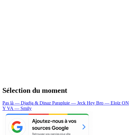
Sélection du moment
Pas là — Djadja & Dinaz
Parapluie — Jeck
Hey Bro — Eloïz
ON
Y VA — Smily