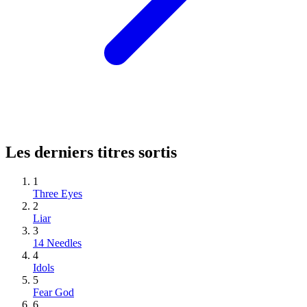
Les derniers titres sortis
1
Three Eyes
2
Liar
3
14 Needles
4
Idols
5
Fear God
6