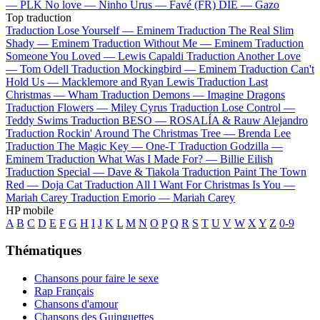
—
PLK
No love —
Ninho
Urus —
Favé (FR)
DIE —
Gazo
Top traduction
Traduction Lose Yourself —
Eminem
Traduction The Real Slim
Shady —
Eminem
Traduction Without Me —
Eminem
Traduction
Someone You Loved —
Lewis Capaldi
Traduction Another Love
—
Tom Odell
Traduction Mockingbird —
Eminem
Traduction Can't
Hold Us —
Macklemore and Ryan Lewis
Traduction Last
Christmas —
Wham
Traduction Demons —
Imagine Dragons
Traduction Flowers —
Miley Cyrus
Traduction Lose Control —
Teddy Swims
Traduction BESO —
ROSALÍA & Rauw Alejandro
Traduction Rockin' Around The Christmas Tree —
Brenda Lee
Traduction The Magic Key —
One-T
Traduction Godzilla —
Eminem
Traduction What Was I Made For? —
Billie Eilish
Traduction Special —
Dave & Tiakola
Traduction Paint The Town
Red —
Doja Cat
Traduction All I Want For Christmas Is You —
Mariah Carey
Traduction Emorio —
Mariah Carey
HP mobile
A
B
C
D
E
F
G
H
I
J
K
L
M
N
O
P
Q
R
S
T
U
V
W
X
Y
Z
0-9
Thématiques
Chansons pour faire le sexe
Rap Français
Chansons d'amour
Chansons des Guinguettes