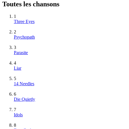
Toutes les chansons
1
Three Eyes
2
Psychopath
3
Parasite
4
Liar
5
14 Needles
6
Die Quietly
7
Idols
8