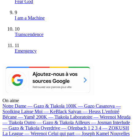
Fear God
9
I am a Machine
10
Transcendence
11
Emergency
On aime
Notre Dame —
Gazo & Tiakola
100K —
Gazo
Casanova —
Soolking
Laisse Moi —
KeBlack
Saiyan —
Heuss L'enfoiré
Bécane —
Yamê
200K —
Tiakola
Laboratoire —
Werenoi
Meuda
—
Tiakola
Outro —
Gazo & Tiakola
Ailleurs —
Josman
Interlude
—
Gazo & Tiakola
Overdrive —
Ofenbach
1 2 3 4 —
ZOKUSH
La League —
Werenoi
Celui qui part —
Joseph Kamel
Nouvelles