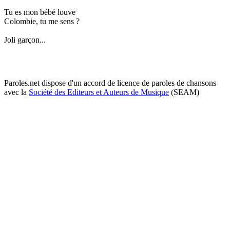
Tu es mon bébé louve
Colombie, tu me sens ?
Joli garçon...
Paroles.net dispose d'un accord de licence de paroles de chansons
avec la
Société des Editeurs et Auteurs de Musique
(SEAM)