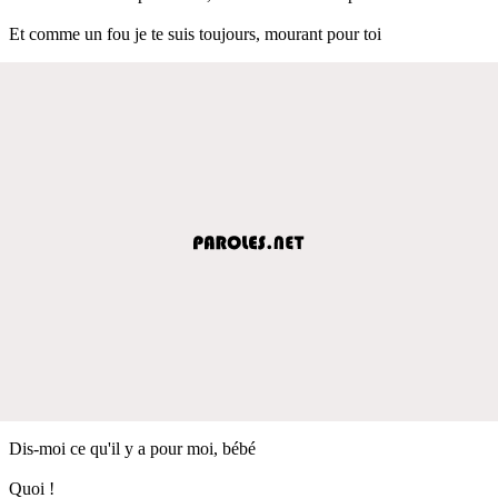
Et comme un fou je te suis toujours, mourant pour toi
Dis-moi ce qu'il y a pour moi, bébé
Quoi !