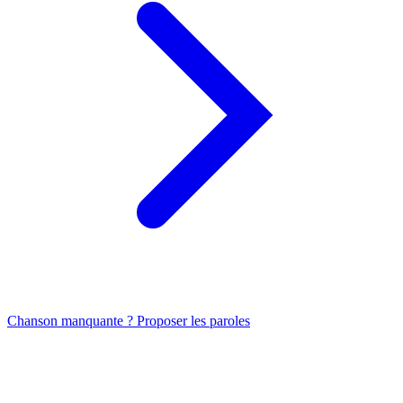
Chanson manquante ? Proposer les paroles