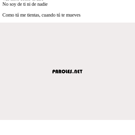
No soy de ti ni de nadie
Como tú me tientas, cuando tú te mueves