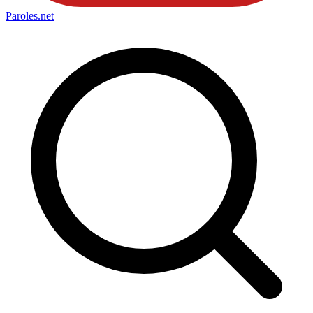
Paroles
.net