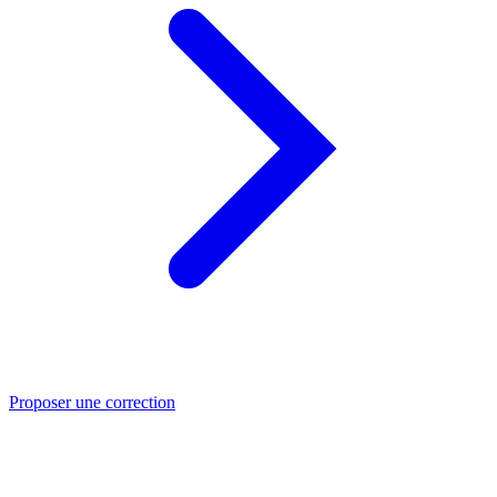
Proposer une correction