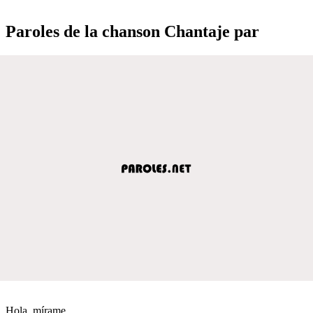
Paroles de la chanson Chantaje par
Hola, mírame