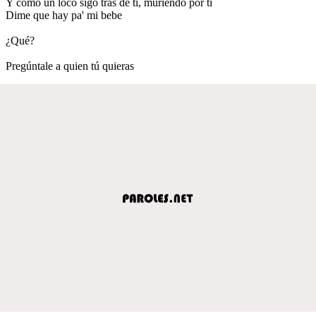
Y como un loco sigo tras de ti, muriendo por ti
Dime que hay pa' mi bebe
¿Qué?
Pregúntale a quien tú quieras