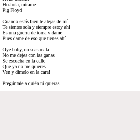
Ho-hola, mírame
Pig Floyd
Cuando estás bien te alejas de mí
Te sientes sola y siempre estoy ahí
Es una guerra de toma y dame
Pues dame de eso que tienes ahí
Oye baby, no seas mala
No me dejes con las ganas
Se escucha en la calle
Que ya no me quieres
Ven y dímelo en la cara!
Pregúntale a quién tú quieras