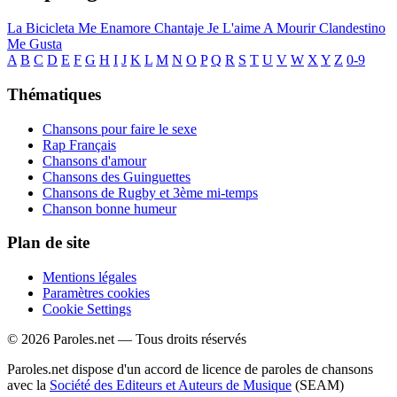
La Bicicleta
Me Enamore
Chantaje
Je L'aime A Mourir
Clandestino
Me Gusta
A
B
C
D
E
F
G
H
I
J
K
L
M
N
O
P
Q
R
S
T
U
V
W
X
Y
Z
0-9
Thématiques
Chansons pour faire le sexe
Rap Français
Chansons d'amour
Chansons des Guinguettes
Chansons de Rugby et 3ème mi-temps
Chanson bonne humeur
Plan de site
Mentions légales
Paramètres cookies
Cookie Settings
© 2026 Paroles.net — Tous droits réservés
Paroles.net dispose d'un accord de licence de paroles de chansons
avec la
Société des Editeurs et Auteurs de Musique
(SEAM)