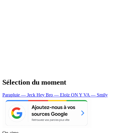
Sélection du moment
Parapluie — Jeck
Hey Bro — Eloïz
ON Y VA — Smily
On aime