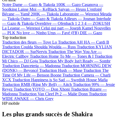
Notre Dame —
Gazo & Tiakola
100K —
Gazo
Casanova —
Soolking
Laisse Moi —
KeBlack
Saiyan —
Heuss L'enfoiré
Bécane —
Yamê
200K —
Tiakola
Laboratoire —
Werenoi
Meuda
—
Tiakola
Outro —
Gazo & Tiakola
Ailleurs —
Josman
Interlude
—
Gazo & Tiakola
Overdrive —
Ofenbach
1 2 3 4 —
ZOKUSH
La League —
Werenoi
Celui qui part —
Joseph Kamel
Nouvelles
—
PLK
No love —
Ninho
Urus —
Favé (FR)
DIE —
Gazo
Top traduction
Traduction des fleurs —
Tove Lo
Traduction AH HA —
Cardi B
Traduction Coulda Shoulda Woulda —
Russ
Traduction KYLIAN
DICTADOR —
SurNervis
Traduction The Way You Are —
Electric Callboy
Traduction Home To Me —
Tones & I
Traduction
Mi Chico —
DJ Goja
Traduction My Body Isn't Ready —
Sombr
Traduction Danceteria —
Madonna
Traduction MORNING DEW
(DONK) —
Beyoncé
Traduction Hush —
Muse
Traduction The
Time Of My Life —
Benson Boone
Traduction Camera —
Charli
XCX
Traduction Happiness is So Sad —
Swedish House Mafia
Traduction RMB (Ring My Bell) —
Aitch
Traduction 99% —
Jessie
Reyez
Traduction YOYO —
Don Xhoni
Traduction Bizarre —
Madonna
Traduction Van Cleef Pt 2 —
Malie Donn
Traduction
WIDE AWAKE —
Chris Grey
HP mobile
Les plus grands succès de Shakira