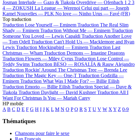
Josman
Interlude —
Gazo & Tiakola
Overdrive —
Ofenbach
1 2 3
4 —
ZOKUSH
La League —
Werenoi
Celui qui part —
Joseph
Kamel
Nouvelles —
PLK
No love —
Ninho
Urus —
Favé (FR)
Top traduction
Traduction Lose Yourself —
Eminem
Traduction The Real Slim
Shady —
Eminem
Traduction Without Me —
Eminem
Traduction
Someone You Loved —
Lewis Capaldi
Traduction Another Love
—
Tom Odell
Traduction Can't Hold Us —
Macklemore and Ryan
Lewis
Traduction Mockingbird —
Eminem
Traduction Last
Christmas —
Wham
Traduction Demons —
Imagine Dragons
Traduction Flowers —
Miley Cyrus
Traduction Lose Control —
Teddy Swims
Traduction BESO —
ROSALÍA & Rauw Alejandro
Traduction Rockin' Around The Christmas Tree —
Brenda Lee
Traduction The Magic Key —
One-T
Traduction Godzilla —
Eminem
Traduction What Was I Made For? —
Billie Eilish
Traduction Emorio —
Billie Eilish
Traduction Special —
Dave &
Tiakola
Traduction Daylight —
David Kushner
Traduction All I
Want For Christmas Is You —
Mariah Carey
HP mobile
A
B
C
D
E
F
G
H
I
J
K
L
M
N
O
P
Q
R
S
T
U
V
W
X
Y
Z
0-9
Thématiques
Chansons pour faire le sexe
Rap Français