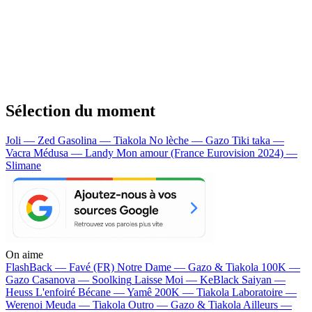
Sélection du moment
Joli — Zed
Gasolina — Tiakola
No lèche — Gazo
Tiki taka —
Vacra
Médusa — Landy
Mon amour (France Eurovision 2024) —
Slimane
On aime
FlashBack —
Favé (FR)
Notre Dame —
Gazo & Tiakola
100K —
Gazo
Casanova —
Soolking
Laisse Moi —
KeBlack
Saiyan —
Heuss L'enfoiré
Bécane —
Yamê
200K —
Tiakola
Laboratoire —
Werenoi
Meuda —
Tiakola
Outro —
Gazo & Tiakola
Ailleurs —