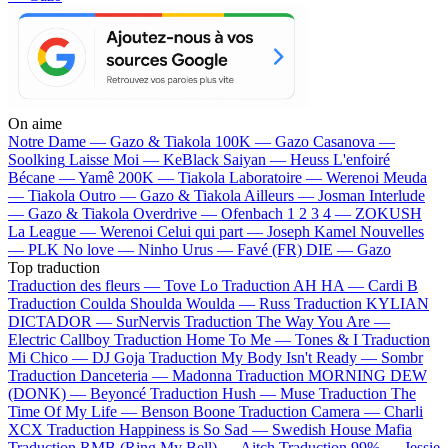
On aime
Notre Dame —
Gazo & Tiakola
100K —
Gazo
Casanova —
Soolking
Laisse Moi —
KeBlack
Saiyan —
Heuss L'enfoiré
Bécane —
Yamê
200K —
Tiakola
Laboratoire —
Werenoi
Meuda
—
Tiakola
Outro —
Gazo & Tiakola
Ailleurs —
Josman
Interlude
—
Gazo & Tiakola
Overdrive —
Ofenbach
1 2 3 4 —
ZOKUSH
La League —
Werenoi
Celui qui part —
Joseph Kamel
Nouvelles
—
PLK
No love —
Ninho
Urus —
Favé (FR)
DIE —
Gazo
Top traduction
Traduction des fleurs —
Tove Lo
Traduction AH HA —
Cardi B
Traduction Coulda Shoulda Woulda —
Russ
Traduction KYLIAN
DICTADOR —
SurNervis
Traduction The Way You Are —
Electric Callboy
Traduction Home To Me —
Tones & I
Traduction
Mi Chico —
DJ Goja
Traduction My Body Isn't Ready —
Sombr
Traduction Danceteria —
Madonna
Traduction MORNING DEW
(DONK) —
Beyoncé
Traduction Hush —
Muse
Traduction The
Time Of My Life —
Benson Boone
Traduction Camera —
Charli
XCX
Traduction Happiness is So Sad —
Swedish House Mafia
Traduction RMB (Ring My Bell) —
Aitch
Traduction 99% —
Jessie