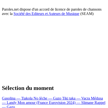
Paroles.net dispose d'un accord de licence de paroles de chansons
avec la
Société des Editeurs et Auteurs de Musique
(SEAM)
Sélection du moment
Gasolina — Tiakola
No lèche — Gazo
Tiki taka — Vacra
Médusa
— Landy
Mon amour (France Eurovision 2024) — Slimane
Rappel
— Gazo