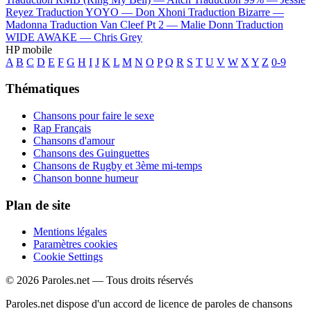
Reyez
Traduction YOYO —
Don Xhoni
Traduction Bizarre —
Madonna
Traduction Van Cleef Pt 2 —
Malie Donn
Traduction
WIDE AWAKE —
Chris Grey
HP mobile
A
B
C
D
E
F
G
H
I
J
K
L
M
N
O
P
Q
R
S
T
U
V
W
X
Y
Z
0-9
Thématiques
Chansons pour faire le sexe
Rap Français
Chansons d'amour
Chansons des Guinguettes
Chansons de Rugby et 3ème mi-temps
Chanson bonne humeur
Plan de site
Mentions légales
Paramètres cookies
Cookie Settings
© 2026 Paroles.net — Tous droits réservés
Paroles.net dispose d'un accord de licence de paroles de chansons