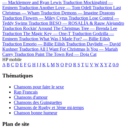
—
Macklemore and Ryan Lewis
Traduction Mockingbird —
Eminem
Traduction Another Love —
Tom Odell
Traduction Last
Christmas —
Wham
Traduction Demons —
Imagine Dragons
Traduction Flowers —
Miley Cyrus
Traduction Lose Control —
Teddy Swims
Traduction BESO —
ROSALÍA & Rauw Alejandro
Traduction Rockin' Around The Christmas Tree —
Brenda Lee
Traduction The Magic Key —
One-T
Traduction Godzilla —
Eminem
Traduction What Was I Made For? —
Billie Eilish
Traduction Emorio —
Billie Eilish
Traduction Daylight —
David
Kushner
Traduction All I Want For Christmas Is You —
Mariah
Carey
Traduction Paint The Town Red —
Doja Cat
HP mobile
A
B
C
D
E
F
G
H
I
J
K
L
M
N
O
P
Q
R
S
T
U
V
W
X
Y
Z
0-9
Thématiques
Chansons pour faire le sexe
Rap Français
Chansons d'amour
Chansons des Guinguettes
Chansons de Rugby et 3ème mi-temps
Chanson bonne humeur
Plan de site