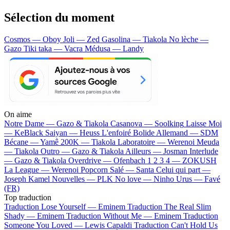
Sélection du moment
Cosmos — Oboy
Joli — Zed
Gasolina — Tiakola
No lèche —
Gazo
Tiki taka — Vacra
Médusa — Landy
On aime
Notre Dame —
Gazo & Tiakola
Casanova —
Soolking
Laisse Moi
—
KeBlack
Saiyan —
Heuss L'enfoiré
Bolide Allemand —
SDM
Bécane —
Yamê
200K —
Tiakola
Laboratoire —
Werenoi
Meuda
—
Tiakola
Outro —
Gazo & Tiakola
Ailleurs —
Josman
Interlude
—
Gazo & Tiakola
Overdrive —
Ofenbach
1 2 3 4 —
ZOKUSH
La League —
Werenoi
Popcorn Salé —
Santa
Celui qui part —
Joseph Kamel
Nouvelles —
PLK
No love —
Ninho
Urus —
Favé
(FR)
Top traduction
Traduction Lose Yourself —
Eminem
Traduction The Real Slim
Shady —
Eminem
Traduction Without Me —
Eminem
Traduction
Someone You Loved —
Lewis Capaldi
Traduction Can't Hold Us