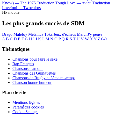
Know) —
The 1975
Traduction Tough Love —
Avicii
Traduction
Lovefool —
Twocolors
HP mobile
Les plus grands succès de SDM
Drago Malefoy
Metallica
Toka
Jeux d'échecs
Merci
J'y pense
A
B
C
D
E
F
G
H
I
J
K
L
M
N
O
P
Q
R
S
T
U
V
W
X
Y
Z
0-9
Thématiques
Chansons pour faire le sexe
Rap Français
Chansons d'amour
Chansons des Guinguettes
Chansons de Rugby et 3ème mi-temps
Chanson bonne humeur
Plan de site
Mentions légales
Paramètres cookies
Cookie Settings