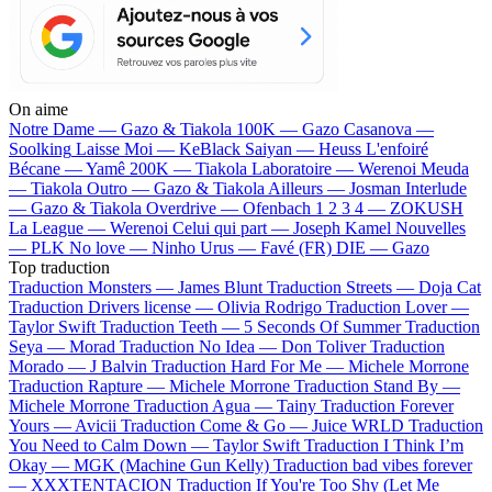
On aime
Notre Dame —
Gazo & Tiakola
100K —
Gazo
Casanova —
Soolking
Laisse Moi —
KeBlack
Saiyan —
Heuss L'enfoiré
Bécane —
Yamê
200K —
Tiakola
Laboratoire —
Werenoi
Meuda
—
Tiakola
Outro —
Gazo & Tiakola
Ailleurs —
Josman
Interlude
—
Gazo & Tiakola
Overdrive —
Ofenbach
1 2 3 4 —
ZOKUSH
La League —
Werenoi
Celui qui part —
Joseph Kamel
Nouvelles
—
PLK
No love —
Ninho
Urus —
Favé (FR)
DIE —
Gazo
Top traduction
Traduction Monsters —
James Blunt
Traduction Streets —
Doja Cat
Traduction Drivers license —
Olivia Rodrigo
Traduction Lover —
Taylor Swift
Traduction Teeth —
5 Seconds Of Summer
Traduction
Seya —
Morad
Traduction No Idea —
Don Toliver
Traduction
Morado —
J Balvin
Traduction Hard For Me —
Michele Morrone
Traduction Rapture —
Michele Morrone
Traduction Stand By —
Michele Morrone
Traduction Agua —
Tainy
Traduction Forever
Yours —
Avicii
Traduction Come & Go —
Juice WRLD
Traduction
You Need to Calm Down —
Taylor Swift
Traduction I Think I’m
Okay —
MGK (Machine Gun Kelly)
Traduction bad vibes forever
—
XXXTENTACION
Traduction If You're Too Shy (Let Me