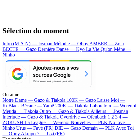
Sélection du moment
Intro (M.A.N) — Josman
Mélodie — Oboy
AMBER — Zola
BECTE — Gazo
Dernière Danse — Kyo
La Vie Qu'on Mène —
Ninho
On aime
Notre Dame —
Gazo & Tiakola
100K —
Gazo
Laisse Moi —
KeBlack
Bécane —
Yamê
200K —
Tiakola
Laboratoire —
Werenoi
Meuda —
Tiakola
Outro —
Gazo & Tiakola
Ailleurs —
Josman
Interlude —
Gazo & Tiakola
Overdrive —
Ofenbach
1 2 3 4 —
ZOKUSH
La League —
Werenoi
Nouvelles —
PLK
No love —
Ninho
Urus —
Favé (FR)
DIE —
Gazo
Demain —
PLK
Avec Toi
—
Oboy
Akrapo 7 —
Uzi (FR)