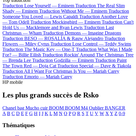
Top traduction
Traduction Lose Yourself —
Eminem
Traduction The Real Slim
Shady —
Eminem
Traduction Without Me —
Eminem
Traduction
Someone You Loved —
Lewis Capaldi
Traduction Another Love
—
Tom Odell
Traduction Mockingbird —
Eminem
Traduction Can't
Hold Us —
Macklemore and Ryan Lewis
Traduction Last
Christmas —
Wham
Traduction Demons —
Imagine Dragons
Traduction BESO —
ROSALÍA & Rauw Alejandro
Traduction
Flowers —
Miley Cyrus
Traduction Lose Control —
Teddy Swims
Traduction The Magic Key —
One-T
Traduction What Was I Made
For? —
Billie Eilish
Traduction Rockin' Around The Christmas Tree
—
Brenda Lee
Traduction Godzilla —
Eminem
Traduction Paint
The Town Red —
Doja Cat
Traduction Special —
Dave & Tiakola
Traduction All I Want For Christmas Is You —
Mariah Carey
Traduction Emorio —
Mariah Carey
HP mobile
Les plus grands succès de Rsko
Chanel bag
Mucho cuir
BOOM BOOM
M4
Oublier
BANGER
A
B
C
D
E
F
G
H
I
J
K
L
M
N
O
P
Q
R
S
T
U
V
W
X
Y
Z
0-9
Thématiques