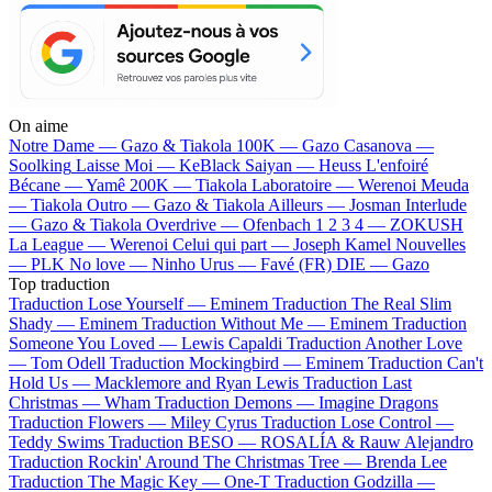
On aime
Notre Dame —
Gazo & Tiakola
100K —
Gazo
Casanova —
Soolking
Laisse Moi —
KeBlack
Saiyan —
Heuss L'enfoiré
Bécane —
Yamê
200K —
Tiakola
Laboratoire —
Werenoi
Meuda
—
Tiakola
Outro —
Gazo & Tiakola
Ailleurs —
Josman
Interlude
—
Gazo & Tiakola
Overdrive —
Ofenbach
1 2 3 4 —
ZOKUSH
La League —
Werenoi
Celui qui part —
Joseph Kamel
Nouvelles
—
PLK
No love —
Ninho
Urus —
Favé (FR)
DIE —
Gazo
Top traduction
Traduction Lose Yourself —
Eminem
Traduction The Real Slim
Shady —
Eminem
Traduction Without Me —
Eminem
Traduction
Someone You Loved —
Lewis Capaldi
Traduction Another Love
—
Tom Odell
Traduction Mockingbird —
Eminem
Traduction Can't
Hold Us —
Macklemore and Ryan Lewis
Traduction Last
Christmas —
Wham
Traduction Demons —
Imagine Dragons
Traduction Flowers —
Miley Cyrus
Traduction Lose Control —
Teddy Swims
Traduction BESO —
ROSALÍA & Rauw Alejandro
Traduction Rockin' Around The Christmas Tree —
Brenda Lee
Traduction The Magic Key —
One-T
Traduction Godzilla —