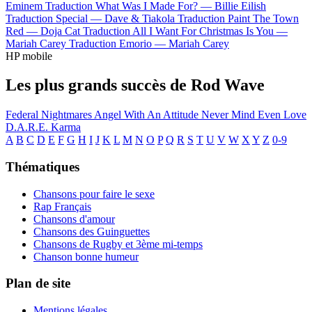
Eminem
Traduction What Was I Made For? —
Billie Eilish
Traduction Special —
Dave & Tiakola
Traduction Paint The Town
Red —
Doja Cat
Traduction All I Want For Christmas Is You —
Mariah Carey
Traduction Emorio —
Mariah Carey
HP mobile
Les plus grands succès de Rod Wave
Federal Nightmares
Angel With An Attitude
Never Mind
Even Love
D.A.R.E.
Karma
A
B
C
D
E
F
G
H
I
J
K
L
M
N
O
P
Q
R
S
T
U
V
W
X
Y
Z
0-9
Thématiques
Chansons pour faire le sexe
Rap Français
Chansons d'amour
Chansons des Guinguettes
Chansons de Rugby et 3ème mi-temps
Chanson bonne humeur
Plan de site
Mentions légales