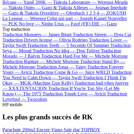
Bécane —
Yamê
200K —
Tiakola
Laboratoire —
Werenoi
Meuda
—
Tiakola
Outro —
Gazo & Tiakola
Ailleurs —
Josman
Interlude
—
Gazo & Tiakola
Overdrive —
Ofenbach
1 2 3 4 —
ZOKUSH
La League —
Werenoi
Celui qui part —
Joseph Kamel
Nouvelles
—
PLK
No love —
Ninho
Urus —
Favé (FR)
DIE —
Gazo
Top traduction
Traduction Monsters —
James Blunt
Traduction Streets —
Doja Cat
Traduction Drivers license —
Olivia Rodrigo
Traduction Lover —
Taylor Swift
Traduction Teeth —
5 Seconds Of Summer
Traduction
Seya —
Morad
Traduction No Idea —
Don Toliver
Traduction
Morado —
J Balvin
Traduction Hard For Me —
Michele Morrone
Traduction Rapture —
Michele Morrone
Traduction Stand By —
Michele Morrone
Traduction Agua —
Tainy
Traduction Forever
Yours —
Avicii
Traduction Come & Go —
Juice WRLD
Traduction
You Need to Calm Down —
Taylor Swift
Traduction I Think I’m
Okay —
MGK (Machine Gun Kelly)
Traduction bad vibes forever
—
XXXTENTACION
Traduction If You're Too Shy (Let Me
Know) —
The 1975
Traduction Tough Love —
Avicii
Traduction
Lovefool —
Twocolors
HP mobile
Les plus grands succès de RK
Parachute
200m2
Encore
Viano
Sale état
TOPBOY