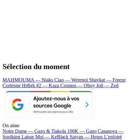
Sélection du moment
MAHMOUMA — Niaks
Ciao — Werenoi
Shavkat — Freeze
Corleone
Hrtbrk #2 — Kaza
Cosmos — Oboy
Joli — Zed
On aime
Notre Dame —
Gazo & Tiakola
100K —
Gazo
Casanova —
Soolking
Laisse Moi —
KeBlack
Saiyan —
Heuss L'enfoiré