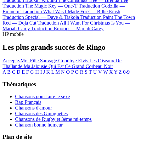
Traduction Rockin' Around The Christmas Tree —
Brenda Lee
Traduction The Magic Key —
One-T
Traduction Godzilla —
Eminem
Traduction What Was I Made For? —
Billie Eilish
Traduction Special —
Dave & Tiakola
Traduction Paint The Town
Red —
Doja Cat
Traduction All I Want For Christmas Is You —
Mariah Carey
Traduction Emorio —
Mariah Carey
HP mobile
Les plus grands succès de Ringo
Accepte-Moi
Fille Sauvage
Goodbye Elvis
Les Oiseaux De
Thaïlande
Ma Jalousie
Qui Est Ce Grand Corbeau Noir
A
B
C
D
E
F
G
H
I
J
K
L
M
N
O
P
Q
R
S
T
U
V
W
X
Y
Z
0-9
Thématiques
Chansons pour faire le sexe
Rap Français
Chansons d'amour
Chansons des Guinguettes
Chansons de Rugby et 3ème mi-temps
Chanson bonne humeur
Plan de site