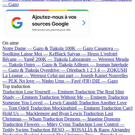
— Gazo
On aime
Notre Dame —
Gazo & Tiakola
100K —
Gazo
Casanova —
Soolking
Laisse Moi —
KeBlack
Saiyan —
Heuss L'enfoiré
Bécane —
Yamê
200K —
Tiakola
Laboratoire —
Werenoi
Meuda
—
Tiakola
Outro —
Gazo & Tiakola
Ailleurs —
Josman
Interlude
—
Gazo & Tiakola
Overdrive —
Ofenbach
1 2 3 4 —
ZOKUSH
La League —
Werenoi
Celui qui part —
Joseph Kamel
Nouvelles
—
PLK
No love —
Ninho
Urus —
Favé (FR)
DIE —
Gazo
Top traduction
Traduction Lose Yourself —
Eminem
Traduction The Real Slim
Shady —
Eminem
Traduction Without Me —
Eminem
Traduction
Someone You Loved —
Lewis Capaldi
Traduction Another Love
—
Tom Odell
Traduction Mockingbird —
Eminem
Traduction Can't
Hold Us —
Macklemore and Ryan Lewis
Traduction Last
Christmas —
Wham
Traduction Demons —
Imagine Dragons
Traduction Flowers —
Miley Cyrus
Traduction Lose Control —
Teddy Swims
Traduction BESO —
ROSALÍA & Rauw Alejandro