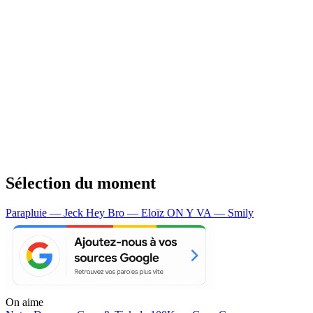
Sélection du moment
Parapluie — Jeck
Hey Bro — Eloïz
ON Y VA — Smily
On aime