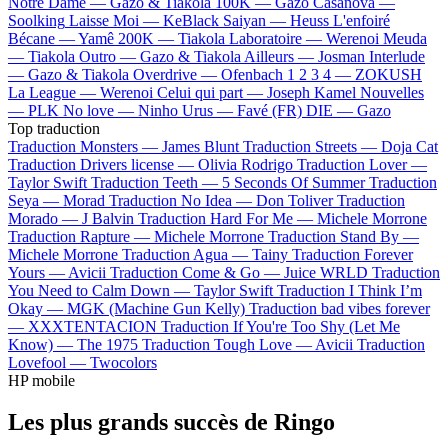
Notre Dame —
Gazo & Tiakola
100K —
Gazo
Casanova —
Soolking
Laisse Moi —
KeBlack
Saiyan —
Heuss L'enfoiré
Bécane —
Yamê
200K —
Tiakola
Laboratoire —
Werenoi
Meuda
—
Tiakola
Outro —
Gazo & Tiakola
Ailleurs —
Josman
Interlude
—
Gazo & Tiakola
Overdrive —
Ofenbach
1 2 3 4 —
ZOKUSH
La League —
Werenoi
Celui qui part —
Joseph Kamel
Nouvelles
—
PLK
No love —
Ninho
Urus —
Favé (FR)
DIE —
Gazo
Top traduction
Traduction Monsters —
James Blunt
Traduction Streets —
Doja Cat
Traduction Drivers license —
Olivia Rodrigo
Traduction Lover —
Taylor Swift
Traduction Teeth —
5 Seconds Of Summer
Traduction
Seya —
Morad
Traduction No Idea —
Don Toliver
Traduction
Morado —
J Balvin
Traduction Hard For Me —
Michele Morrone
Traduction Rapture —
Michele Morrone
Traduction Stand By —
Michele Morrone
Traduction Agua —
Tainy
Traduction Forever
Yours —
Avicii
Traduction Come & Go —
Juice WRLD
Traduction
You Need to Calm Down —
Taylor Swift
Traduction I Think I’m
Okay —
MGK (Machine Gun Kelly)
Traduction bad vibes forever
—
XXXTENTACION
Traduction If You're Too Shy (Let Me
Know) —
The 1975
Traduction Tough Love —
Avicii
Traduction
Lovefool —
Twocolors
HP mobile
Les plus grands succès de Ringo