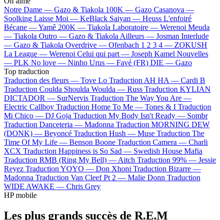
On aime
Notre Dame —
Gazo & Tiakola
100K —
Gazo
Casanova —
Soolking
Laisse Moi —
KeBlack
Saiyan —
Heuss L'enfoiré
Bécane —
Yamê
200K —
Tiakola
Laboratoire —
Werenoi
Meuda
—
Tiakola
Outro —
Gazo & Tiakola
Ailleurs —
Josman
Interlude
—
Gazo & Tiakola
Overdrive —
Ofenbach
1 2 3 4 —
ZOKUSH
La League —
Werenoi
Celui qui part —
Joseph Kamel
Nouvelles
—
PLK
No love —
Ninho
Urus —
Favé (FR)
DIE —
Gazo
Top traduction
Traduction des fleurs —
Tove Lo
Traduction AH HA —
Cardi B
Traduction Coulda Shoulda Woulda —
Russ
Traduction KYLIAN
DICTADOR —
SurNervis
Traduction The Way You Are —
Electric Callboy
Traduction Home To Me —
Tones & I
Traduction
Mi Chico —
DJ Goja
Traduction My Body Isn't Ready —
Sombr
Traduction Danceteria —
Madonna
Traduction MORNING DEW
(DONK) —
Beyoncé
Traduction Hush —
Muse
Traduction The
Time Of My Life —
Benson Boone
Traduction Camera —
Charli
XCX
Traduction Happiness is So Sad —
Swedish House Mafia
Traduction RMB (Ring My Bell) —
Aitch
Traduction 99% —
Jessie
Reyez
Traduction YOYO —
Don Xhoni
Traduction Bizarre —
Madonna
Traduction Van Cleef Pt 2 —
Malie Donn
Traduction
WIDE AWAKE —
Chris Grey
HP mobile
Les plus grands succès de R.E.M