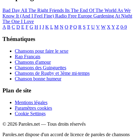
Bad Day
All The Right Friends
Its The End Of The World As We
Know It (And I Feel Fine)
Radio Free Europe
Gardening At Night
The One I Love
A
B
C
D
E
F
G
H
I
J
K
L
M
N
O
P
Q
R
S
T
U
V
W
X
Y
Z
0-9
Thématiques
Chansons pour faire le sexe
Rap Français
Chansons d'amour
Chansons des Guinguettes
Chansons de Rugby et 3ème mi-temps
Chanson bonne humeur
Plan de site
Mentions légales
Paramètres cookies
Cookie Settings
© 2026 Paroles.net — Tous droits réservés
Paroles.net dispose d'un accord de licence de paroles de chansons