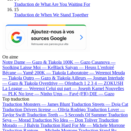
Traduction de What Are You Waiting For
15
Traduction de When We Stand Together
On aime
Notre Dame —
Gazo & Tiakola
100K —
Gazo
Casanova —
Soolking
Laisse Moi —
KeBlack
Saiyan —
Heuss L'enfoiré
Bécane —
Yamê
200K —
Tiakola
Laboratoire —
Werenoi
Meuda
—
Tiakola
Outro —
Gazo & Tiakola
Ailleurs —
Josman
Interlude
—
Gazo & Tiakola
Overdrive —
Ofenbach
1 2 3 4 —
ZOKUSH
La League —
Werenoi
Celui qui part —
Joseph Kamel
Nouvelles
—
PLK
No love —
Ninho
Urus —
Favé (FR)
DIE —
Gazo
Top traduction
Traduction Monsters —
James Blunt
Traduction Streets —
Doja Cat
Traduction Drivers license —
Olivia Rodrigo
Traduction Lover —
Taylor Swift
Traduction Teeth —
5 Seconds Of Summer
Traduction
Seya —
Morad
Traduction No Idea —
Don Toliver
Traduction
Morado —
J Balvin
Traduction Hard For Me —
Michele Morrone
Traduction Rapture —
Michele Morrone
Traduction Stand By —