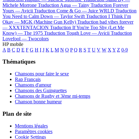
Michele Morrone
Traduction Agua —
Tainy
Traduction Forever
Yours —
Avicii
Traduction Come & Go —
Juice WRLD
Traduction
You Need to Calm Down —
Taylor Swift
Traduction I Think I’m
Okay —
MGK (Machine Gun Kelly)
Traduction bad vibes forever
—
XXXTENTACION
Traduction If You're Too Shy (Let Me
Know) —
The 1975
Traduction Tough Love —
Avicii
Traduction
Lovefool —
Twocolors
HP mobile
A
B
C
D
E
F
G
H
I
J
K
L
M
N
O
P
Q
R
S
T
U
V
W
X
Y
Z
0-9
Thématiques
Chansons pour faire le sexe
Rap Français
Chansons d'amour
Chansons des Guinguettes
Chansons de Rugby et 3ème mi-temps
Chanson bonne humeur
Plan de site
Mentions légales
Paramètres cookies
Cookie Settings