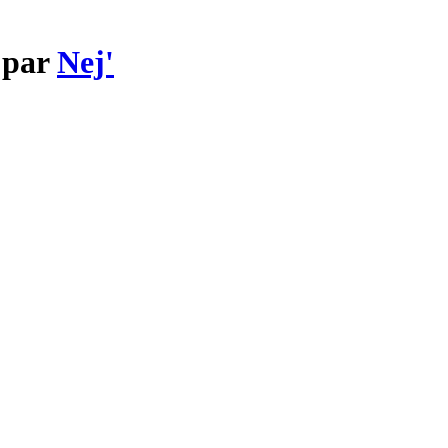
e par
Nej'