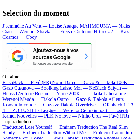
Sélection du moment
J't'emmène Au Vent — Louise Attaque
MAHMOUMA — Niaks
Ciao — Werenoi
Shavkat — Freeze Corleone
Hrtbrk #2 — Kaza
Cosmos — Oboy
On aime
FlashBack —
Favé (FR)
Notre Dame —
Gazo & Tiakola
100K —
Gazo
Casanova —
Soolking
Laisse Moi —
KeBlack
Saiyan —
Heuss L'enfoiré
Bécane —
Yamê
200K —
Tiakola
Laboratoire —
Werenoi
Meuda —
Tiakola
Outro —
Gazo & Tiakola
Ailleurs —
Josman
Interlude —
Gazo & Tiakola
Overdrive —
Ofenbach
1 2 3
4 —
ZOKUSH
La League —
Werenoi
Celui qui part —
Joseph
Kamel
Nouvelles —
PLK
No love —
Ninho
Urus —
Favé (FR)
Top traduction
Traduction Lose Yourself —
Eminem
Traduction The Real Slim
Shady —
Eminem
Traduction Without Me —
Eminem
Traduction
Someone You Loved —
Lewis Capaldi
Traduction Another Love