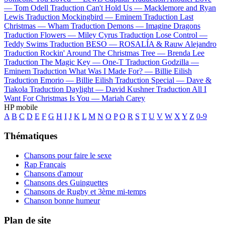
—
Tom Odell
Traduction Can't Hold Us —
Macklemore and Ryan
Lewis
Traduction Mockingbird —
Eminem
Traduction Last
Christmas —
Wham
Traduction Demons —
Imagine Dragons
Traduction Flowers —
Miley Cyrus
Traduction Lose Control —
Teddy Swims
Traduction BESO —
ROSALÍA & Rauw Alejandro
Traduction Rockin' Around The Christmas Tree —
Brenda Lee
Traduction The Magic Key —
One-T
Traduction Godzilla —
Eminem
Traduction What Was I Made For? —
Billie Eilish
Traduction Emorio —
Billie Eilish
Traduction Special —
Dave &
Tiakola
Traduction Daylight —
David Kushner
Traduction All I
Want For Christmas Is You —
Mariah Carey
HP mobile
A
B
C
D
E
F
G
H
I
J
K
L
M
N
O
P
Q
R
S
T
U
V
W
X
Y
Z
0-9
Thématiques
Chansons pour faire le sexe
Rap Français
Chansons d'amour
Chansons des Guinguettes
Chansons de Rugby et 3ème mi-temps
Chanson bonne humeur
Plan de site