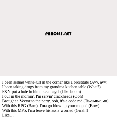
I been selling white-girl in the corner like a prostitute (Ayy, ayy)
I been taking drugs from my grandma kitchen table (What?)
F&N put a hole in him like a bagel (Like boom)
Four in the mornin', I'm servin' crackheads (Ooh)
Brought a Vector to the party, ooh, it's a code red (Tu-tu-tu-tu-tu)
With this RPG (Bam), I'ma go blow up your moped (Bow)
With this MP5, I'ma leave his ass a-worried (Grrah!)
Like…