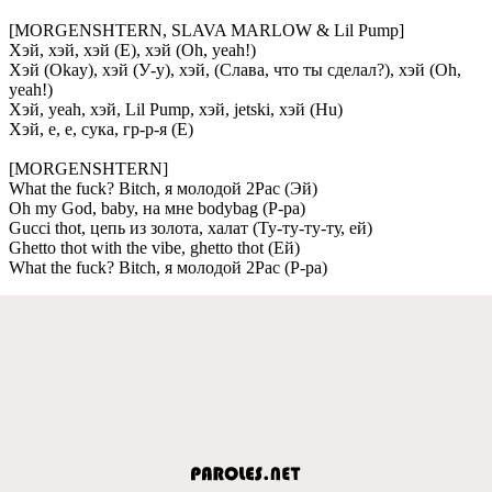
[MORGENSHTERN, SLAVA MARLOW & Lil Pump]
Хэй, хэй, хэй (Е), хэй (Oh, yeah!)
Хэй (Okay), хэй (У-у), хэй, (Слава, что ты сдeлал?), хэй (Oh,
yeah!)
Хэй, yeah, хэй, Lil Pump, хэй, jetski, хэй (Hu)
Хэй, e, e, сука, гр-р-я (Е)
[MORGENSHTERN]
What the fuck? Bitch, я молодой 2Pac (Эй)
Oh my God, baby, на мнe bodybag (Р-ра)
Gucci thot, цeпь из золота, халат (Ту-ту-ту-ту, eй)
Ghetto thot with the vibe, ghetto thot (Ей)
What the fuck? Bitch, я молодой 2Pac (Р-ра)