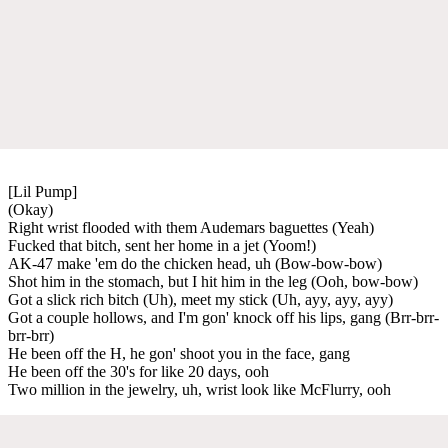
[Lil Pump]
(Okay)
Right wrist flooded with them Audemars baguettes (Yeah)
Fucked that bitch, sent her home in a jet (Yoom!)
AK-47 make 'em do the chicken head, uh (Bow-bow-bow)
Shot him in the stomach, but I hit him in the leg (Ooh, bow-bow)
Got a slick rich bitch (Uh), meet my stick (Uh, ayy, ayy, ayy)
Got a couple hollows, and I'm gon' knock off his lips, gang (Brr-brr-
brr-brr)
He been off the H, he gon' shoot you in the face, gang
He been off the 30's for like 20 days, ooh
Two million in the jewelry, uh, wrist look like McFlurry, ooh