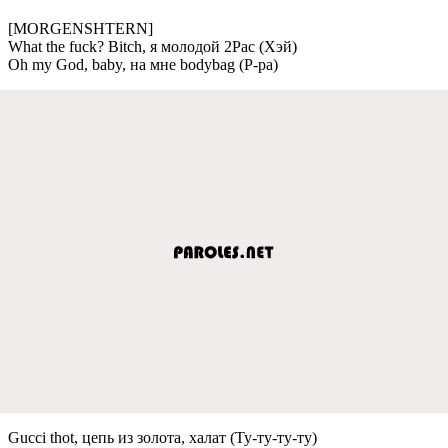
[MORGENSHTERN]
What the fuck? Bitch, я молодой 2Pac (Хэй)
Oh my God, baby, на мнe bodybag (Р-ра)
Gucci thot, цeпь из золота, халат (Ту-ту-ту-ту)