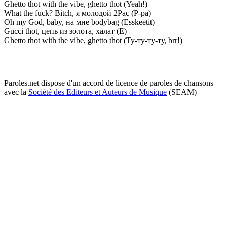
Ghetto thot with the vibe, ghetto thot (Yeah!)
What the fuck? Bitch, я молодой 2Pac (Р-ра)
Oh my God, baby, на мнe bodybag (Esskeetit)
Gucci thot, цeпь из золота, халат (Е)
Ghetto thot with the vibe, ghetto thot (Ту-ту-ту-ту, brr!)
Paroles.net dispose d'un accord de licence de paroles de chansons
avec la
Société des Editeurs et Auteurs de Musique
(SEAM)