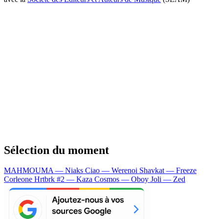
Sélection du moment
MAHMOUMA — Niaks
Ciao — Werenoi
Shavkat — Freeze
Corleone
Hrtbrk #2 — Kaza
Cosmos — Oboy
Joli — Zed