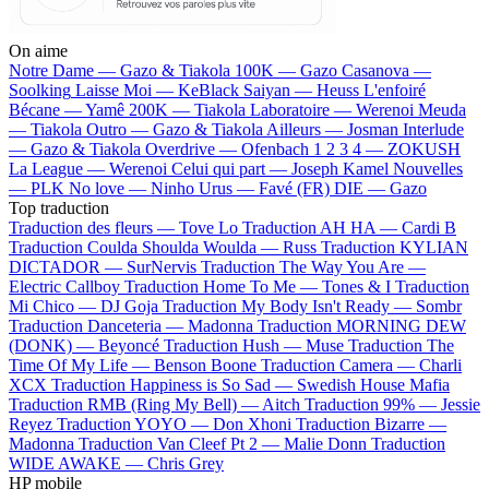
On aime
Notre Dame —
Gazo & Tiakola
100K —
Gazo
Casanova —
Soolking
Laisse Moi —
KeBlack
Saiyan —
Heuss L'enfoiré
Bécane —
Yamê
200K —
Tiakola
Laboratoire —
Werenoi
Meuda
—
Tiakola
Outro —
Gazo & Tiakola
Ailleurs —
Josman
Interlude
—
Gazo & Tiakola
Overdrive —
Ofenbach
1 2 3 4 —
ZOKUSH
La League —
Werenoi
Celui qui part —
Joseph Kamel
Nouvelles
—
PLK
No love —
Ninho
Urus —
Favé (FR)
DIE —
Gazo
Top traduction
Traduction des fleurs —
Tove Lo
Traduction AH HA —
Cardi B
Traduction Coulda Shoulda Woulda —
Russ
Traduction KYLIAN
DICTADOR —
SurNervis
Traduction The Way You Are —
Electric Callboy
Traduction Home To Me —
Tones & I
Traduction
Mi Chico —
DJ Goja
Traduction My Body Isn't Ready —
Sombr
Traduction Danceteria —
Madonna
Traduction MORNING DEW
(DONK) —
Beyoncé
Traduction Hush —
Muse
Traduction The
Time Of My Life —
Benson Boone
Traduction Camera —
Charli
XCX
Traduction Happiness is So Sad —
Swedish House Mafia
Traduction RMB (Ring My Bell) —
Aitch
Traduction 99% —
Jessie
Reyez
Traduction YOYO —
Don Xhoni
Traduction Bizarre —
Madonna
Traduction Van Cleef Pt 2 —
Malie Donn
Traduction
WIDE AWAKE —
Chris Grey
HP mobile