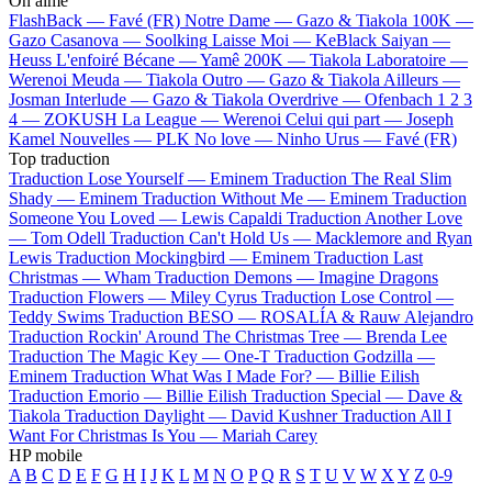
On aime
FlashBack —
Favé (FR)
Notre Dame —
Gazo & Tiakola
100K —
Gazo
Casanova —
Soolking
Laisse Moi —
KeBlack
Saiyan —
Heuss L'enfoiré
Bécane —
Yamê
200K —
Tiakola
Laboratoire —
Werenoi
Meuda —
Tiakola
Outro —
Gazo & Tiakola
Ailleurs —
Josman
Interlude —
Gazo & Tiakola
Overdrive —
Ofenbach
1 2 3
4 —
ZOKUSH
La League —
Werenoi
Celui qui part —
Joseph
Kamel
Nouvelles —
PLK
No love —
Ninho
Urus —
Favé (FR)
Top traduction
Traduction Lose Yourself —
Eminem
Traduction The Real Slim
Shady —
Eminem
Traduction Without Me —
Eminem
Traduction
Someone You Loved —
Lewis Capaldi
Traduction Another Love
—
Tom Odell
Traduction Can't Hold Us —
Macklemore and Ryan
Lewis
Traduction Mockingbird —
Eminem
Traduction Last
Christmas —
Wham
Traduction Demons —
Imagine Dragons
Traduction Flowers —
Miley Cyrus
Traduction Lose Control —
Teddy Swims
Traduction BESO —
ROSALÍA & Rauw Alejandro
Traduction Rockin' Around The Christmas Tree —
Brenda Lee
Traduction The Magic Key —
One-T
Traduction Godzilla —
Eminem
Traduction What Was I Made For? —
Billie Eilish
Traduction Emorio —
Billie Eilish
Traduction Special —
Dave &
Tiakola
Traduction Daylight —
David Kushner
Traduction All I
Want For Christmas Is You —
Mariah Carey
HP mobile
A
B
C
D
E
F
G
H
I
J
K
L
M
N
O
P
Q
R
S
T
U
V
W
X
Y
Z
0-9