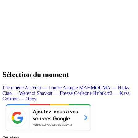
Sélection du moment
J't'emmène Au Vent — Louise Attaque
MAHMOUMA — Niaks
Ciao — Werenoi
Shavkat — Freeze Corleone
Hrtbrk #2 — Kaza
Cosmos — Oboy