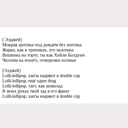
[ Элджей]
Мокрая эротика под дождём без зонтика
Жарко, как в тропиках, это экзотика
Вишенка на торте, ты как Хейли Болдуин
Чиллим на resort'е, отморозки полные
[Элджей]
Lolli-lollipop, xan'ы ныряют в double cup
Lolli-lollipop, ещё один drug
Lolli-lollipop, тает, как шоколад
В моих руках твой зад я его фанат
Lolli-lollipop, xan'ы ныряют в double cup