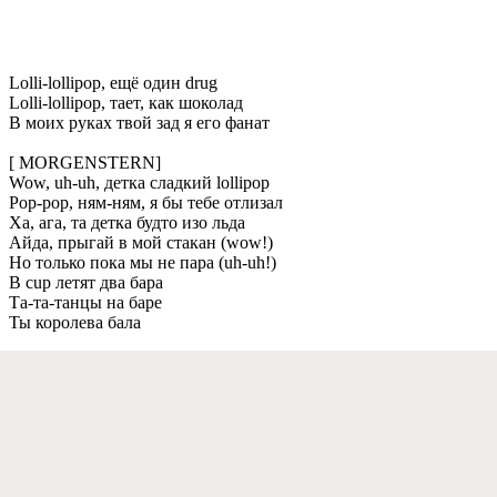
Lolli-lollipop, ещё один drug
Lolli-lollipop, тает, как шоколад
В моих руках твой зад я его фанат
[ MORGENSTERN]
Wow, uh-uh, детка сладкий lollipop
Pop-pop, ням-ням, я бы тебе отлизал
Ха, ага, та детка будто изо льда
Айда, прыгай в мой стакан (wow!)
Но только пока мы не пара (uh-uh!)
В cup летят два бара
Та-та-танцы на баре
Ты королева бала