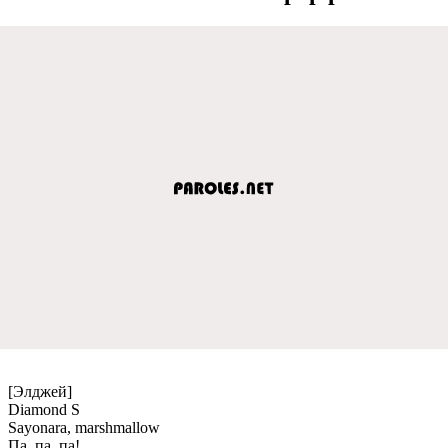
[Элджей]
Diamond S
Sayonara, marshmallow
Па, па, па!