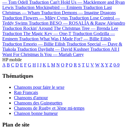
—
Tom Odell
Traduction Can't Hold Us —
Macklemore and Ryan
Lewis
Traduction Mockingbird —
Eminem
Traduction Last
Christmas —
Wham
Traduction Demons —
Imagine Dragons
Traduction Flowers —
Miley Cyrus
Traduction Lose Control —
Teddy Swims
Traduction BESO —
ROSALÍA & Rauw Alejandro
Traduction Rockin' Around The Christmas Tree —
Brenda Lee
Traduction The Magic Key —
One-T
Traduction Godzilla —
Eminem
Traduction What Was I Made For? —
Billie Eilish
Traduction Emorio —
Billie Eilish
Traduction Special —
Dave &
Tiakola
Traduction Daylight —
David Kushner
Traduction All I
Want For Christmas Is You —
Mariah Carey
HP mobile
A
B
C
D
E
F
G
H
I
J
K
L
M
N
O
P
Q
R
S
T
U
V
W
X
Y
Z
0-9
Thématiques
Chansons pour faire le sexe
Rap Français
Chansons d'amour
Chansons des Guinguettes
Chansons de Rugby et 3ème mi-temps
Chanson bonne humeur
Plan de site