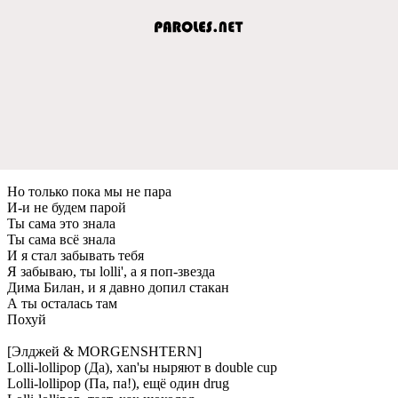
Но только пока мы не пара
И-и не будем парой
Ты сама это знала
Ты сама всё знала
И я стал забывать тебя
Я забываю, ты lolli', а я поп-звезда
Дима Билан, и я давно допил стакан
А ты осталась там
Похуй
[Элджей & MORGENSHTERN]
Lolli-lollipop (Да), xan'ы ныряют в double cup
Lolli-lollipop (Па, па!), ещё один drug