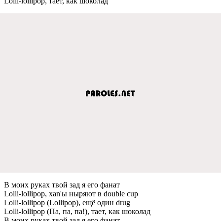
Lolli-lollipop, тает, как шоколад
В моих руках твой зад я его фанат
Lolli-lollipop, xan'ы ныряют в double cup
Lolli-lollipop (Lollipop), ещё один drug
Lolli-lollipop (Па, па, па!), тает, как шоколад
В моих руках твой зад я его фанат