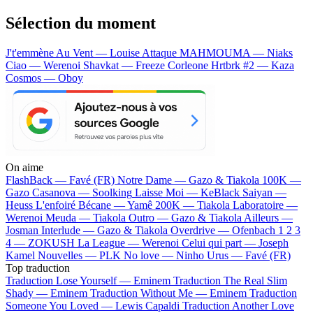
Sélection du moment
J't'emmène Au Vent — Louise Attaque
MAHMOUMA — Niaks
Ciao — Werenoi
Shavkat — Freeze Corleone
Hrtbrk #2 — Kaza
Cosmos — Oboy
On aime
FlashBack —
Favé (FR)
Notre Dame —
Gazo & Tiakola
100K —
Gazo
Casanova —
Soolking
Laisse Moi —
KeBlack
Saiyan —
Heuss L'enfoiré
Bécane —
Yamê
200K —
Tiakola
Laboratoire —
Werenoi
Meuda —
Tiakola
Outro —
Gazo & Tiakola
Ailleurs —
Josman
Interlude —
Gazo & Tiakola
Overdrive —
Ofenbach
1 2 3
4 —
ZOKUSH
La League —
Werenoi
Celui qui part —
Joseph
Kamel
Nouvelles —
PLK
No love —
Ninho
Urus —
Favé (FR)
Top traduction
Traduction Lose Yourself —
Eminem
Traduction The Real Slim
Shady —
Eminem
Traduction Without Me —
Eminem
Traduction
Someone You Loved —
Lewis Capaldi
Traduction Another Love