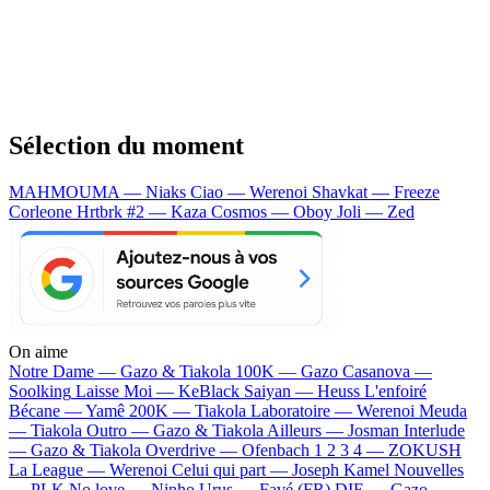
Sélection du moment
MAHMOUMA — Niaks
Ciao — Werenoi
Shavkat — Freeze
Corleone
Hrtbrk #2 — Kaza
Cosmos — Oboy
Joli — Zed
On aime
Notre Dame —
Gazo & Tiakola
100K —
Gazo
Casanova —
Soolking
Laisse Moi —
KeBlack
Saiyan —
Heuss L'enfoiré
Bécane —
Yamê
200K —
Tiakola
Laboratoire —
Werenoi
Meuda
—
Tiakola
Outro —
Gazo & Tiakola
Ailleurs —
Josman
Interlude
—
Gazo & Tiakola
Overdrive —
Ofenbach
1 2 3 4 —
ZOKUSH
La League —
Werenoi
Celui qui part —
Joseph Kamel
Nouvelles
—
PLK
No love —
Ninho
Urus —
Favé (FR)
DIE —
Gazo