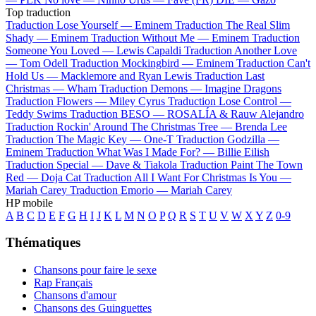
Top traduction
Traduction Lose Yourself —
Eminem
Traduction The Real Slim
Shady —
Eminem
Traduction Without Me —
Eminem
Traduction
Someone You Loved —
Lewis Capaldi
Traduction Another Love
—
Tom Odell
Traduction Mockingbird —
Eminem
Traduction Can't
Hold Us —
Macklemore and Ryan Lewis
Traduction Last
Christmas —
Wham
Traduction Demons —
Imagine Dragons
Traduction Flowers —
Miley Cyrus
Traduction Lose Control —
Teddy Swims
Traduction BESO —
ROSALÍA & Rauw Alejandro
Traduction Rockin' Around The Christmas Tree —
Brenda Lee
Traduction The Magic Key —
One-T
Traduction Godzilla —
Eminem
Traduction What Was I Made For? —
Billie Eilish
Traduction Special —
Dave & Tiakola
Traduction Paint The Town
Red —
Doja Cat
Traduction All I Want For Christmas Is You —
Mariah Carey
Traduction Emorio —
Mariah Carey
HP mobile
A
B
C
D
E
F
G
H
I
J
K
L
M
N
O
P
Q
R
S
T
U
V
W
X
Y
Z
0-9
Thématiques
Chansons pour faire le sexe
Rap Français
Chansons d'amour
Chansons des Guinguettes