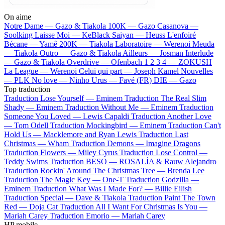
On aime
Notre Dame —
Gazo & Tiakola
100K —
Gazo
Casanova —
Soolking
Laisse Moi —
KeBlack
Saiyan —
Heuss L'enfoiré
Bécane —
Yamê
200K —
Tiakola
Laboratoire —
Werenoi
Meuda
—
Tiakola
Outro —
Gazo & Tiakola
Ailleurs —
Josman
Interlude
—
Gazo & Tiakola
Overdrive —
Ofenbach
1 2 3 4 —
ZOKUSH
La League —
Werenoi
Celui qui part —
Joseph Kamel
Nouvelles
—
PLK
No love —
Ninho
Urus —
Favé (FR)
DIE —
Gazo
Top traduction
Traduction Lose Yourself —
Eminem
Traduction The Real Slim
Shady —
Eminem
Traduction Without Me —
Eminem
Traduction
Someone You Loved —
Lewis Capaldi
Traduction Another Love
—
Tom Odell
Traduction Mockingbird —
Eminem
Traduction Can't
Hold Us —
Macklemore and Ryan Lewis
Traduction Last
Christmas —
Wham
Traduction Demons —
Imagine Dragons
Traduction Flowers —
Miley Cyrus
Traduction Lose Control —
Teddy Swims
Traduction BESO —
ROSALÍA & Rauw Alejandro
Traduction Rockin' Around The Christmas Tree —
Brenda Lee
Traduction The Magic Key —
One-T
Traduction Godzilla —
Eminem
Traduction What Was I Made For? —
Billie Eilish
Traduction Special —
Dave & Tiakola
Traduction Paint The Town
Red —
Doja Cat
Traduction All I Want For Christmas Is You —
Mariah Carey
Traduction Emorio —
Mariah Carey
HP mobile