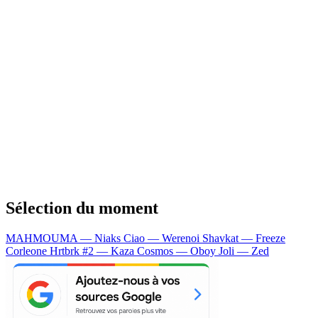
Sélection du moment
MAHMOUMA — Niaks
Ciao — Werenoi
Shavkat — Freeze
Corleone
Hrtbrk #2 — Kaza
Cosmos — Oboy
Joli — Zed