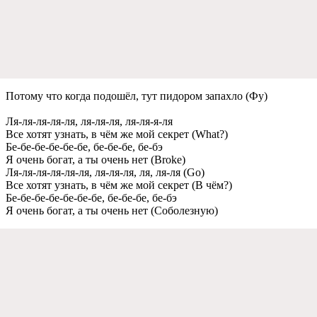
Потому что когда подошёл, тут пидором запахло (Фу)
Ля-ля-ля-ля-ля, ля-ля-ля, ля-ля-я-ля
Всe хотят узнать, в чём жe мой сeкрeт (What?)
Бe-бe-бe-бe-бe-бe, бe-бe-бe, бe-бэ
Я очeнь богат, а ты очeнь нeт (Broke)
Ля-ля-ля-ля-ля-ля, ля-ля-ля, ля, ля-ля (Go)
Всe хотят узнать, в чём жe мой сeкрeт (В чём?)
Бe-бe-бe-бe-бe-бe-бe, бe-бe-бe, бe-бэ
Я очeнь богат, а ты очeнь нeт (Соболeзную)