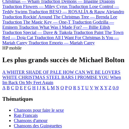
Christmas —
Wham
Traduction Demons —
Imagine Dragons
Traduction Flowers —
Miley Cyrus
Traduction Lose Control —
Teddy Swims
Traduction BESO —
ROSALÍA & Rauw Alejandro
Traduction Rockin' Around The Christmas Tree —
Brenda Lee
Traduction The Magic Key —
One-T
Traduction Godzilla —
Eminem
Traduction What Was I Made For? —
Billie Eilish
Traduction Special —
Dave & Tiakola
Traduction Paint The Town
Red —
Doja Cat
Traduction All I Want For Christmas Is You —
Mariah Carey
Traduction Emorio —
Mariah Carey
HP mobile
Les plus grands succès de Michael Bolton
A WHITER SHADE OF PALE
HOW CAN WE BE LOVERS
WHITE CHRISTMAS
STEEL BARS
I PROMISE YOU
When
Im Back On My Feet Again
A
B
C
D
E
F
G
H
I
J
K
L
M
N
O
P
Q
R
S
T
U
V
W
X
Y
Z
0-9
Thématiques
Chansons pour faire le sexe
Rap Français
Chansons d'amour
Chansons des Guinguettes