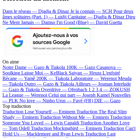
Dans le réseau — Djadja & Dinaz
Je la connais — SCH
Pour deux
âmes solitaires (Part. 1) — Luidji
Capitaine — Djadja & Dinaz
Dieu
Ne Ment Jamais — Damso
I'm Good (Blue) — David Guetta
On aime
Notre Dame —
Gazo & Tiakola
100K —
Gazo
Casanova —
Soolking
Laisse Moi —
KeBlack
Saiyan —
Heuss L'enfoiré
Bécane —
Yamê
200K —
Tiakola
Laboratoire —
Werenoi
Meuda
—
Tiakola
Outro —
Gazo & Tiakola
Ailleurs —
Josman
Interlude
—
Gazo & Tiakola
Overdrive —
Ofenbach
1 2 3 4 —
ZOKUSH
La League —
Werenoi
Celui qui part —
Joseph Kamel
Nouvelles
—
PLK
No love —
Ninho
Urus —
Favé (FR)
DIE —
Gazo
Top traduction
Traduction Lose Yourself —
Eminem
Traduction The Real Slim
Shady —
Eminem
Traduction Without Me —
Eminem
Traduction
Someone You Loved —
Lewis Capaldi
Traduction Another Love
—
Tom Odell
Traduction Mockingbird —
Eminem
Traduction Can't
Hold Us —
Macklemore and Ryan Lewis
Traduction Last