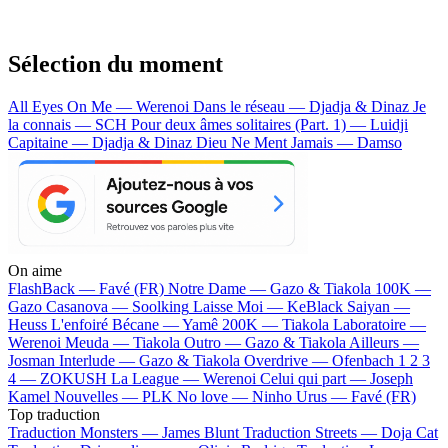
Sélection du moment
All Eyes On Me — Werenoi
Dans le réseau — Djadja & Dinaz
Je
la connais — SCH
Pour deux âmes solitaires (Part. 1) — Luidji
Capitaine — Djadja & Dinaz
Dieu Ne Ment Jamais — Damso
On aime
FlashBack —
Favé (FR)
Notre Dame —
Gazo & Tiakola
100K —
Gazo
Casanova —
Soolking
Laisse Moi —
KeBlack
Saiyan —
Heuss L'enfoiré
Bécane —
Yamê
200K —
Tiakola
Laboratoire —
Werenoi
Meuda —
Tiakola
Outro —
Gazo & Tiakola
Ailleurs —
Josman
Interlude —
Gazo & Tiakola
Overdrive —
Ofenbach
1 2 3
4 —
ZOKUSH
La League —
Werenoi
Celui qui part —
Joseph
Kamel
Nouvelles —
PLK
No love —
Ninho
Urus —
Favé (FR)
Top traduction
Traduction Monsters —
James Blunt
Traduction Streets —
Doja Cat