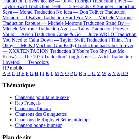
Traduction Drivers license —
Olivia Rodrigo
Traduction Lover —
Taylor Swift
Traduction Teeth —
5 Seconds Of Summer
Traduction
Seya —
Morad
Traduction No Idea —
Don Toliver
Traduction
Morado —
J Balvin
Traduction Hard For Me —
Michele Morrone
Traduction Rapture —
Michele Morrone
Traduction Stand By —
Michele Morrone
Traduction Agua —
Tainy
Traduction Forever
Yours —
Avicii
Traduction Come & Go —
Juice WRLD
Traduction
You Need to Calm Down —
Taylor Swift
Traduction I Think I’m
Okay —
MGK (Machine Gun Kelly)
Traduction bad vibes forever
—
XXXTENTACION
Traduction If You're Too Shy (Let Me
Know) —
The 1975
Traduction Tough Love —
Avicii
Traduction
Lovefool —
Twocolors
HP mobile
A
B
C
D
E
F
G
H
I
J
K
L
M
N
O
P
Q
R
S
T
U
V
W
X
Y
Z
0-9
Thématiques
Chansons pour faire le sexe
Rap Français
Chansons d'amour
Chansons des Guinguettes
Chansons de Rugby et 3ème mi-temps
Chanson bonne humeur
Plan de site