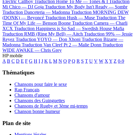
Electric Callboy
Traduction Home To Me —
Tones & I
Traduction
Mi Chico —
DJ Goja
Traduction My Body Isn't Ready —
Sombr
Traduction Danceteria —
Madonna
Traduction MORNING DEW
(DONK) —
Beyoncé
Traduction Hush —
Muse
Traduction The
Time Of My Life —
Benson Boone
Traduction Camera —
Charli
XCX
Traduction Happiness is So Sad —
Swedish House Mafia
Traduction RMB (Ring My Bell) —
Aitch
Traduction 99% —
Jessie
Reyez
Traduction YOYO —
Don Xhoni
Traduction Bizarre —
Madonna
Traduction Van Cleef Pt 2 —
Malie Donn
Traduction
WIDE AWAKE —
Chris Grey
HP mobile
A
B
C
D
E
F
G
H
I
J
K
L
M
N
O
P
Q
R
S
T
U
V
W
X
Y
Z
0-9
Thématiques
Chansons pour faire le sexe
Rap Français
Chansons d'amour
Chansons des Guinguettes
Chansons de Rugby et 3ème mi-temps
Chanson bonne humeur
Plan de site
Mentions légales