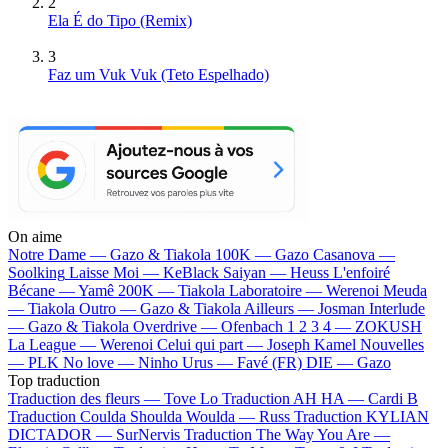
2
Ela É do Tipo (Remix)
3
Faz um Vuk Vuk (Teto Espelhado)
On aime
Notre Dame —
Gazo & Tiakola
100K —
Gazo
Casanova —
Soolking
Laisse Moi —
KeBlack
Saiyan —
Heuss L'enfoiré
Bécane —
Yamê
200K —
Tiakola
Laboratoire —
Werenoi
Meuda
—
Tiakola
Outro —
Gazo & Tiakola
Ailleurs —
Josman
Interlude
—
Gazo & Tiakola
Overdrive —
Ofenbach
1 2 3 4 —
ZOKUSH
La League —
Werenoi
Celui qui part —
Joseph Kamel
Nouvelles
—
PLK
No love —
Ninho
Urus —
Favé (FR)
DIE —
Gazo
Top traduction
Traduction des fleurs —
Tove Lo
Traduction AH HA —
Cardi B
Traduction Coulda Shoulda Woulda —
Russ
Traduction KYLIAN
DICTADOR —
SurNervis
Traduction The Way You Are —