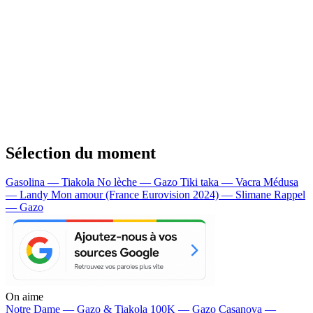
Sélection du moment
Gasolina — Tiakola
No lèche — Gazo
Tiki taka — Vacra
Médusa
— Landy
Mon amour (France Eurovision 2024) — Slimane
Rappel
— Gazo
On aime
Notre Dame —
Gazo & Tiakola
100K —
Gazo
Casanova —