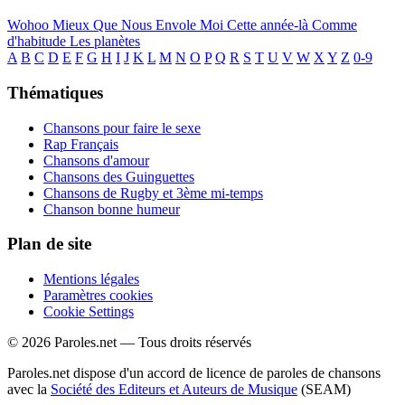
Wohoo
Mieux Que Nous
Envole Moi
Cette année-là
Comme
d'habitude
Les planètes
A
B
C
D
E
F
G
H
I
J
K
L
M
N
O
P
Q
R
S
T
U
V
W
X
Y
Z
0-9
Thématiques
Chansons pour faire le sexe
Rap Français
Chansons d'amour
Chansons des Guinguettes
Chansons de Rugby et 3ème mi-temps
Chanson bonne humeur
Plan de site
Mentions légales
Paramètres cookies
Cookie Settings
© 2026 Paroles.net — Tous droits réservés
Paroles.net dispose d'un accord de licence de paroles de chansons
avec la
Société des Editeurs et Auteurs de Musique
(SEAM)