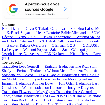
On aime
Notre Dame —
Gazo & Tiakola
Casanova —
Soolking
Laisse Moi
—
KeBlack
Saiyan —
Heuss L'enfoiré
Bolide Allemand —
SDM
Bécane —
Yamê
200K —
Tiakola
Laboratoire —
Werenoi
Meuda
—
Tiakola
Outro —
Gazo & Tiakola
Ailleurs —
Josman
Interlude
—
Gazo & Tiakola
Overdrive —
Ofenbach
1 2 3 4 —
ZOKUSH
La League —
Werenoi
Popcorn Salé —
Santa
Celui qui part —
Joseph Kamel
Nouvelles —
PLK
No love —
Ninho
Urus —
Favé
(FR)
Top traduction
Traduction Lose Yourself —
Eminem
Traduction The Real Slim
Shady —
Eminem
Traduction Without Me —
Eminem
Traduction
Someone You Loved —
Lewis Capaldi
Traduction Can't Hold Us
—
Macklemore and Ryan Lewis
Traduction Mockingbird —
Eminem
Traduction Another Love —
Tom Odell
Traduction Last
Christmas —
Wham
Traduction Demons —
Imagine Dragons
Traduction Flowers —
Miley Cyrus
Traduction Lose Control —
Teddy Swims
Traduction BESO —
ROSALÍA & Rauw Alejandro
Traduction Rockin' Around The Christmas Tree —
Brenda Lee
Traduction The Magic Key —
One-T
Traduction Godzilla —