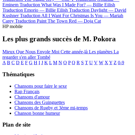
Eminem
Traduction What Was I Made For? —
Billie Eilish
Traduction Emorio —
Billie Eilish
Traduction Daylight —
David
Kushner
Traduction All I Want For Christmas Is You —
Mariah
Carey
Traduction Paint The Town Red —
Doja Cat
HP mobile
Les plus grands succès de M. Pokora
Mieux Que Nous
Envole Moi
Cette année-là
Les planètes
La
regarder s'en aller
Tombé
A
B
C
D
E
F
G
H
I
J
K
L
M
N
O
P
Q
R
S
T
U
V
W
X
Y
Z
0-9
Thématiques
Chansons pour faire le sexe
Rap Français
Chansons d'amour
Chansons des Guinguettes
Chansons de Rugby et 3ème mi-temps
Chanson bonne humeur
Plan de site