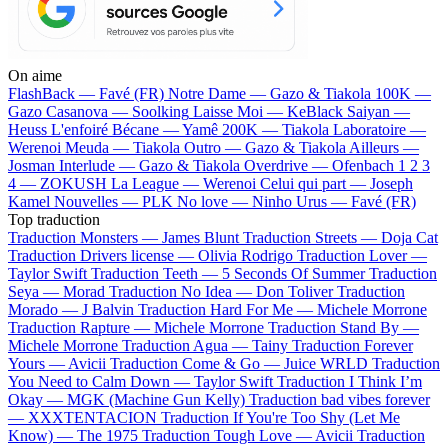
On aime
FlashBack —
Favé (FR)
Notre Dame —
Gazo & Tiakola
100K —
Gazo
Casanova —
Soolking
Laisse Moi —
KeBlack
Saiyan —
Heuss L'enfoiré
Bécane —
Yamê
200K —
Tiakola
Laboratoire —
Werenoi
Meuda —
Tiakola
Outro —
Gazo & Tiakola
Ailleurs —
Josman
Interlude —
Gazo & Tiakola
Overdrive —
Ofenbach
1 2 3
4 —
ZOKUSH
La League —
Werenoi
Celui qui part —
Joseph
Kamel
Nouvelles —
PLK
No love —
Ninho
Urus —
Favé (FR)
Top traduction
Traduction Monsters —
James Blunt
Traduction Streets —
Doja Cat
Traduction Drivers license —
Olivia Rodrigo
Traduction Lover —
Taylor Swift
Traduction Teeth —
5 Seconds Of Summer
Traduction
Seya —
Morad
Traduction No Idea —
Don Toliver
Traduction
Morado —
J Balvin
Traduction Hard For Me —
Michele Morrone
Traduction Rapture —
Michele Morrone
Traduction Stand By —
Michele Morrone
Traduction Agua —
Tainy
Traduction Forever
Yours —
Avicii
Traduction Come & Go —
Juice WRLD
Traduction
You Need to Calm Down —
Taylor Swift
Traduction I Think I’m
Okay —
MGK (Machine Gun Kelly)
Traduction bad vibes forever
—
XXXTENTACION
Traduction If You're Too Shy (Let Me
Know) —
The 1975
Traduction Tough Love —
Avicii
Traduction