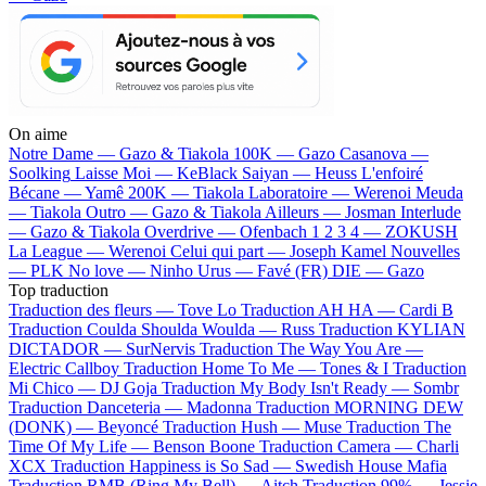
On aime
Notre Dame —
Gazo & Tiakola
100K —
Gazo
Casanova —
Soolking
Laisse Moi —
KeBlack
Saiyan —
Heuss L'enfoiré
Bécane —
Yamê
200K —
Tiakola
Laboratoire —
Werenoi
Meuda
—
Tiakola
Outro —
Gazo & Tiakola
Ailleurs —
Josman
Interlude
—
Gazo & Tiakola
Overdrive —
Ofenbach
1 2 3 4 —
ZOKUSH
La League —
Werenoi
Celui qui part —
Joseph Kamel
Nouvelles
—
PLK
No love —
Ninho
Urus —
Favé (FR)
DIE —
Gazo
Top traduction
Traduction des fleurs —
Tove Lo
Traduction AH HA —
Cardi B
Traduction Coulda Shoulda Woulda —
Russ
Traduction KYLIAN
DICTADOR —
SurNervis
Traduction The Way You Are —
Electric Callboy
Traduction Home To Me —
Tones & I
Traduction
Mi Chico —
DJ Goja
Traduction My Body Isn't Ready —
Sombr
Traduction Danceteria —
Madonna
Traduction MORNING DEW
(DONK) —
Beyoncé
Traduction Hush —
Muse
Traduction The
Time Of My Life —
Benson Boone
Traduction Camera —
Charli
XCX
Traduction Happiness is So Sad —
Swedish House Mafia
Traduction RMB (Ring My Bell) —
Aitch
Traduction 99% —
Jessie