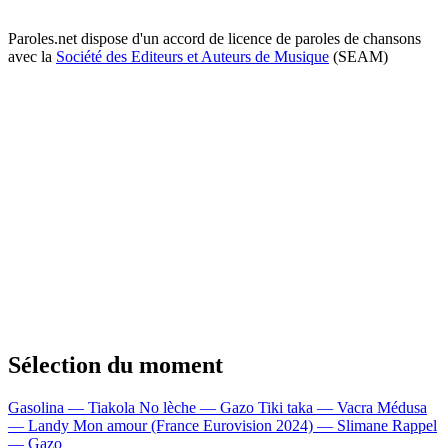
Paroles.net dispose d'un accord de licence de paroles de chansons
avec la
Société des Editeurs et Auteurs de Musique
(SEAM)
Sélection du moment
Gasolina — Tiakola
No lèche — Gazo
Tiki taka — Vacra
Médusa
— Landy
Mon amour (France Eurovision 2024) — Slimane
Rappel
— Gazo