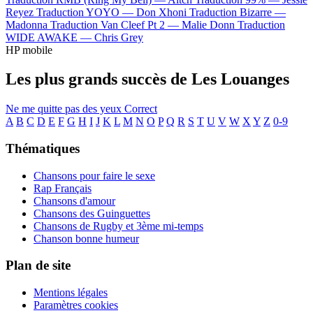
Reyez
Traduction YOYO —
Don Xhoni
Traduction Bizarre —
Madonna
Traduction Van Cleef Pt 2 —
Malie Donn
Traduction
WIDE AWAKE —
Chris Grey
HP mobile
Les plus grands succès de Les Louanges
Ne me quitte pas des yeux
Correct
A
B
C
D
E
F
G
H
I
J
K
L
M
N
O
P
Q
R
S
T
U
V
W
X
Y
Z
0-9
Thématiques
Chansons pour faire le sexe
Rap Français
Chansons d'amour
Chansons des Guinguettes
Chansons de Rugby et 3ème mi-temps
Chanson bonne humeur
Plan de site
Mentions légales
Paramètres cookies