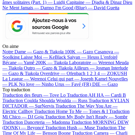
âmes solitaires (Part. 1) — Luidji
Capitaine — Djadja & Dinaz
Dieu
Ne Ment Jamais — Damso
I'm Good (Blue) — David Guetta
On aime
Notre Dame —
Gazo & Tiakola
100K —
Gazo
Casanova —
Soolking
Laisse Moi —
KeBlack
Saiyan —
Heuss L'enfoiré
Bécane —
Yamê
200K —
Tiakola
Laboratoire —
Werenoi
Meuda
—
Tiakola
Outro —
Gazo & Tiakola
Ailleurs —
Josman
Interlude
—
Gazo & Tiakola
Overdrive —
Ofenbach
1 2 3 4 —
ZOKUSH
La League —
Werenoi
Celui qui part —
Joseph Kamel
Nouvelles
—
PLK
No love —
Ninho
Urus —
Favé (FR)
DIE —
Gazo
Top traduction
Traduction des fleurs —
Tove Lo
Traduction AH HA —
Cardi B
Traduction Coulda Shoulda Woulda —
Russ
Traduction KYLIAN
DICTADOR —
SurNervis
Traduction The Way You Are —
Electric Callboy
Traduction Home To Me —
Tones & I
Traduction
Mi Chico —
DJ Goja
Traduction My Body Isn't Ready —
Sombr
Traduction Danceteria —
Madonna
Traduction MORNING DEW
(DONK) —
Beyoncé
Traduction Hush —
Muse
Traduction The
Time Of My Life —
Benson Boone
Traduction Camera —
Charli