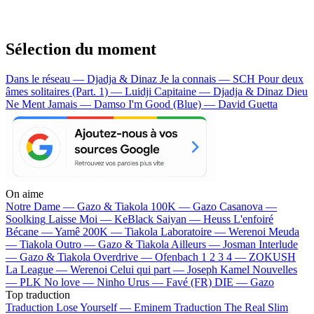
Sélection du moment
Dans le réseau — Djadja & Dinaz
Je la connais — SCH
Pour deux
âmes solitaires (Part. 1) — Luidji
Capitaine — Djadja & Dinaz
Dieu
Ne Ment Jamais — Damso
I'm Good (Blue) — David Guetta
On aime
Notre Dame —
Gazo & Tiakola
100K —
Gazo
Casanova —
Soolking
Laisse Moi —
KeBlack
Saiyan —
Heuss L'enfoiré
Bécane —
Yamê
200K —
Tiakola
Laboratoire —
Werenoi
Meuda
—
Tiakola
Outro —
Gazo & Tiakola
Ailleurs —
Josman
Interlude
—
Gazo & Tiakola
Overdrive —
Ofenbach
1 2 3 4 —
ZOKUSH
La League —
Werenoi
Celui qui part —
Joseph Kamel
Nouvelles
—
PLK
No love —
Ninho
Urus —
Favé (FR)
DIE —
Gazo
Top traduction
Traduction Lose Yourself —
Eminem
Traduction The Real Slim