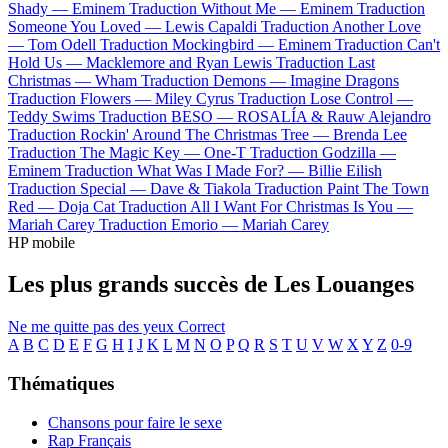
Shady —
Eminem
Traduction Without Me —
Eminem
Traduction
Someone You Loved —
Lewis Capaldi
Traduction Another Love
—
Tom Odell
Traduction Mockingbird —
Eminem
Traduction Can't
Hold Us —
Macklemore and Ryan Lewis
Traduction Last
Christmas —
Wham
Traduction Demons —
Imagine Dragons
Traduction Flowers —
Miley Cyrus
Traduction Lose Control —
Teddy Swims
Traduction BESO —
ROSALÍA & Rauw Alejandro
Traduction Rockin' Around The Christmas Tree —
Brenda Lee
Traduction The Magic Key —
One-T
Traduction Godzilla —
Eminem
Traduction What Was I Made For? —
Billie Eilish
Traduction Special —
Dave & Tiakola
Traduction Paint The Town
Red —
Doja Cat
Traduction All I Want For Christmas Is You —
Mariah Carey
Traduction Emorio —
Mariah Carey
HP mobile
Les plus grands succès de Les Louanges
Ne me quitte pas des yeux
Correct
A
B
C
D
E
F
G
H
I
J
K
L
M
N
O
P
Q
R
S
T
U
V
W
X
Y
Z
0-9
Thématiques
Chansons pour faire le sexe
Rap Français