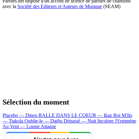
Paroles.net dispose d'un accord de licence de paroles de chansons
avec la
Société des Editeurs et Auteurs de Musique
(SEAM)
Sélection du moment
Placebo — Dinos
BALLE DANS LE COEUR — Ikaz Boi
M3lo
— Tiakola
Oublie-le — Dadju
Dépassé — Nuit Incolore
J't'emmène
Au Vent — Louise Attaque