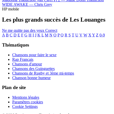
WIDE AWAKE —
Chris Grey
HP mobile
Les plus grands succès de Les Louanges
Ne me quitte pas des yeux
Correct
A
B
C
D
E
F
G
H
I
J
K
L
M
N
O
P
Q
R
S
T
U
V
W
X
Y
Z
0-9
Thématiques
Chansons pour faire le sexe
Rap Français
Chansons d'amour
Chansons des Guinguettes
Chansons de Rugby et 3ème mi-temps
Chanson bonne humeur
Plan de site
Mentions légales
Paramètres cookies
Cookie Settings