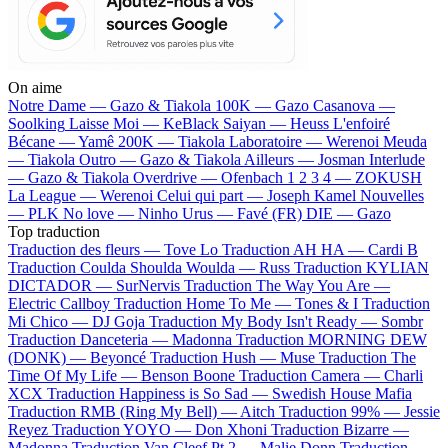
On aime
Notre Dame —
Gazo & Tiakola
100K —
Gazo
Casanova —
Soolking
Laisse Moi —
KeBlack
Saiyan —
Heuss L'enfoiré
Bécane —
Yamê
200K —
Tiakola
Laboratoire —
Werenoi
Meuda
—
Tiakola
Outro —
Gazo & Tiakola
Ailleurs —
Josman
Interlude
—
Gazo & Tiakola
Overdrive —
Ofenbach
1 2 3 4 —
ZOKUSH
La League —
Werenoi
Celui qui part —
Joseph Kamel
Nouvelles
—
PLK
No love —
Ninho
Urus —
Favé (FR)
DIE —
Gazo
Top traduction
Traduction des fleurs —
Tove Lo
Traduction AH HA —
Cardi B
Traduction Coulda Shoulda Woulda —
Russ
Traduction KYLIAN
DICTADOR —
SurNervis
Traduction The Way You Are —
Electric Callboy
Traduction Home To Me —
Tones & I
Traduction
Mi Chico —
DJ Goja
Traduction My Body Isn't Ready —
Sombr
Traduction Danceteria —
Madonna
Traduction MORNING DEW
(DONK) —
Beyoncé
Traduction Hush —
Muse
Traduction The
Time Of My Life —
Benson Boone
Traduction Camera —
Charli
XCX
Traduction Happiness is So Sad —
Swedish House Mafia
Traduction RMB (Ring My Bell) —
Aitch
Traduction 99% —
Jessie
Reyez
Traduction YOYO —
Don Xhoni
Traduction Bizarre —
Madonna
Traduction Van Cleef Pt 2 —
Malie Donn
Traduction