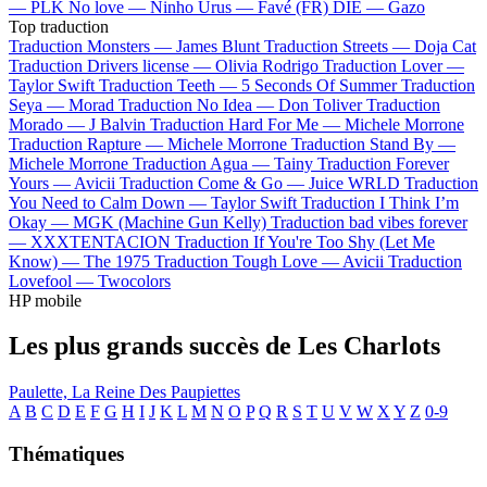
—
PLK
No love —
Ninho
Urus —
Favé (FR)
DIE —
Gazo
Top traduction
Traduction Monsters —
James Blunt
Traduction Streets —
Doja Cat
Traduction Drivers license —
Olivia Rodrigo
Traduction Lover —
Taylor Swift
Traduction Teeth —
5 Seconds Of Summer
Traduction
Seya —
Morad
Traduction No Idea —
Don Toliver
Traduction
Morado —
J Balvin
Traduction Hard For Me —
Michele Morrone
Traduction Rapture —
Michele Morrone
Traduction Stand By —
Michele Morrone
Traduction Agua —
Tainy
Traduction Forever
Yours —
Avicii
Traduction Come & Go —
Juice WRLD
Traduction
You Need to Calm Down —
Taylor Swift
Traduction I Think I’m
Okay —
MGK (Machine Gun Kelly)
Traduction bad vibes forever
—
XXXTENTACION
Traduction If You're Too Shy (Let Me
Know) —
The 1975
Traduction Tough Love —
Avicii
Traduction
Lovefool —
Twocolors
HP mobile
Les plus grands succès de Les Charlots
Paulette, La Reine Des Paupiettes
A
B
C
D
E
F
G
H
I
J
K
L
M
N
O
P
Q
R
S
T
U
V
W
X
Y
Z
0-9
Thématiques