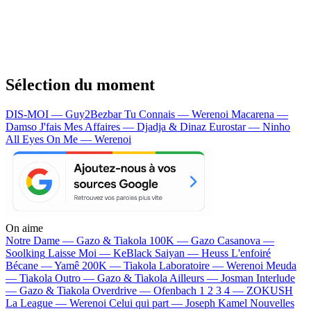
Sélection du moment
DIS-MOI — Guy2Bezbar
Tu Connais — Werenoi
Macarena —
Damso
J'fais Mes Affaires — Djadja & Dinaz
Eurostar — Ninho
All Eyes On Me — Werenoi
On aime
Notre Dame —
Gazo & Tiakola
100K —
Gazo
Casanova —
Soolking
Laisse Moi —
KeBlack
Saiyan —
Heuss L'enfoiré
Bécane —
Yamê
200K —
Tiakola
Laboratoire —
Werenoi
Meuda
—
Tiakola
Outro —
Gazo & Tiakola
Ailleurs —
Josman
Interlude
—
Gazo & Tiakola
Overdrive —
Ofenbach
1 2 3 4 —
ZOKUSH
La League —
Werenoi
Celui qui part —
Joseph Kamel
Nouvelles