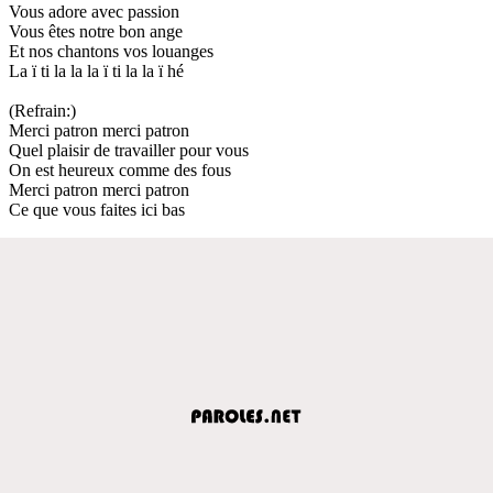
Vous adore avec passion
Vous êtes notre bon ange
Et nos chantons vos louanges
La ï ti la la la ï ti la la ï hé
(Refrain:)
Merci patron merci patron
Quel plaisir de travailler pour vous
On est heureux comme des fous
Merci patron merci patron
Ce que vous faites ici bas