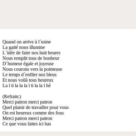
Quand on arrive à l´usine
La gaité nous illumine
L´idée de faire nos huit heures
Nous remplit tous de bonheur
D´humeur égale et joyeuse
Nous courons vers la pointeuse
Le temps d´enfiler nos bleus
Et nous voilà tous heureux
La ï ti la la la ï ti la la ï hé
(Refrain:)
Merci patron merci patron
Quel plaisir de travailler pour vous
On est heureux comme des fous
Merci patron merci patron
Ce que vous faites ici bas