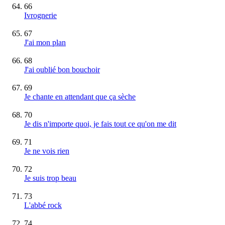
66
Ivrognerie
67
J'ai mon plan
68
J'ai oublié bon bouchoir
69
Je chante en attendant que ça sèche
70
Je dis n'importe quoi, je fais tout ce qu'on me dit
71
Je ne vois rien
72
Je suis trop beau
73
L'abbé rock
74