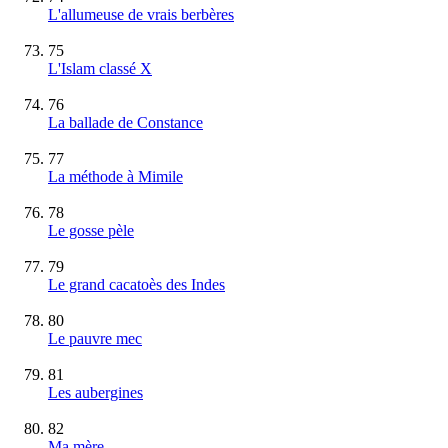
L'allumeuse de vrais berbères
75
L'Islam classé X
76
La ballade de Constance
77
La méthode à Mimile
78
Le gosse pèle
79
Le grand cacatoès des Indes
80
Le pauvre mec
81
Les aubergines
82
Ma mère