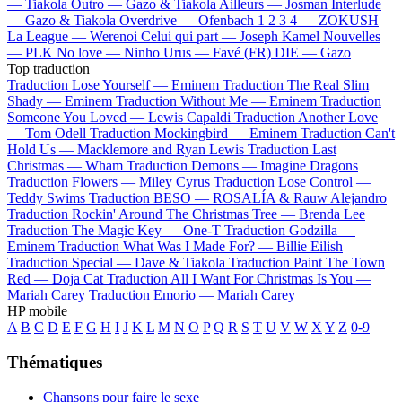
—
Tiakola
Outro —
Gazo & Tiakola
Ailleurs —
Josman
Interlude
—
Gazo & Tiakola
Overdrive —
Ofenbach
1 2 3 4 —
ZOKUSH
La League —
Werenoi
Celui qui part —
Joseph Kamel
Nouvelles
—
PLK
No love —
Ninho
Urus —
Favé (FR)
DIE —
Gazo
Top traduction
Traduction Lose Yourself —
Eminem
Traduction The Real Slim
Shady —
Eminem
Traduction Without Me —
Eminem
Traduction
Someone You Loved —
Lewis Capaldi
Traduction Another Love
—
Tom Odell
Traduction Mockingbird —
Eminem
Traduction Can't
Hold Us —
Macklemore and Ryan Lewis
Traduction Last
Christmas —
Wham
Traduction Demons —
Imagine Dragons
Traduction Flowers —
Miley Cyrus
Traduction Lose Control —
Teddy Swims
Traduction BESO —
ROSALÍA & Rauw Alejandro
Traduction Rockin' Around The Christmas Tree —
Brenda Lee
Traduction The Magic Key —
One-T
Traduction Godzilla —
Eminem
Traduction What Was I Made For? —
Billie Eilish
Traduction Special —
Dave & Tiakola
Traduction Paint The Town
Red —
Doja Cat
Traduction All I Want For Christmas Is You —
Mariah Carey
Traduction Emorio —
Mariah Carey
HP mobile
A
B
C
D
E
F
G
H
I
J
K
L
M
N
O
P
Q
R
S
T
U
V
W
X
Y
Z
0-9
Thématiques
Chansons pour faire le sexe