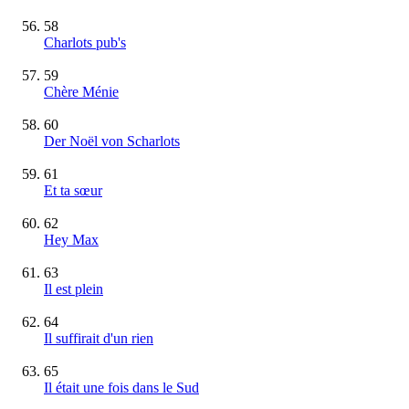
58
Charlots pub's
59
Chère Ménie
60
Der Noël von Scharlots
61
Et ta sœur
62
Hey Max
63
Il est plein
64
Il suffirait d'un rien
65
Il était une fois dans le Sud