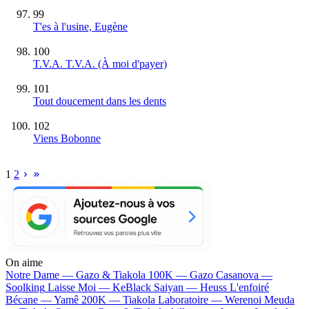
99
T'es à l'usine, Eugène
100
T.V.A. T.V.A. (À moi d'payer)
101
Tout doucement dans les dents
102
Viens Bobonne
1
2
On aime
Notre Dame —
Gazo & Tiakola
100K —
Gazo
Casanova —
Soolking
Laisse Moi —
KeBlack
Saiyan —
Heuss L'enfoiré
Bécane —
Yamê
200K —
Tiakola
Laboratoire —
Werenoi
Meuda