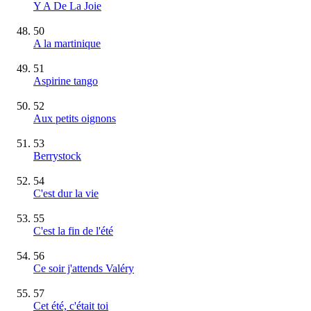
Y A De La Joie
50
A la martinique
51
Aspirine tango
52
Aux petits oignons
53
Berrystock
54
C'est dur la vie
55
C'est la fin de l'été
56
Ce soir j'attends Valéry
57
Cet été, c'était toi