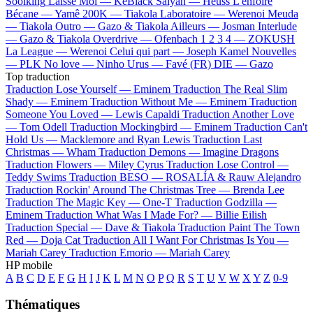
Soolking
Laisse Moi —
KeBlack
Saiyan —
Heuss L'enfoiré
Bécane —
Yamê
200K —
Tiakola
Laboratoire —
Werenoi
Meuda
—
Tiakola
Outro —
Gazo & Tiakola
Ailleurs —
Josman
Interlude
—
Gazo & Tiakola
Overdrive —
Ofenbach
1 2 3 4 —
ZOKUSH
La League —
Werenoi
Celui qui part —
Joseph Kamel
Nouvelles
—
PLK
No love —
Ninho
Urus —
Favé (FR)
DIE —
Gazo
Top traduction
Traduction Lose Yourself —
Eminem
Traduction The Real Slim
Shady —
Eminem
Traduction Without Me —
Eminem
Traduction
Someone You Loved —
Lewis Capaldi
Traduction Another Love
—
Tom Odell
Traduction Mockingbird —
Eminem
Traduction Can't
Hold Us —
Macklemore and Ryan Lewis
Traduction Last
Christmas —
Wham
Traduction Demons —
Imagine Dragons
Traduction Flowers —
Miley Cyrus
Traduction Lose Control —
Teddy Swims
Traduction BESO —
ROSALÍA & Rauw Alejandro
Traduction Rockin' Around The Christmas Tree —
Brenda Lee
Traduction The Magic Key —
One-T
Traduction Godzilla —
Eminem
Traduction What Was I Made For? —
Billie Eilish
Traduction Special —
Dave & Tiakola
Traduction Paint The Town
Red —
Doja Cat
Traduction All I Want For Christmas Is You —
Mariah Carey
Traduction Emorio —
Mariah Carey
HP mobile
A
B
C
D
E
F
G
H
I
J
K
L
M
N
O
P
Q
R
S
T
U
V
W
X
Y
Z
0-9
Thématiques