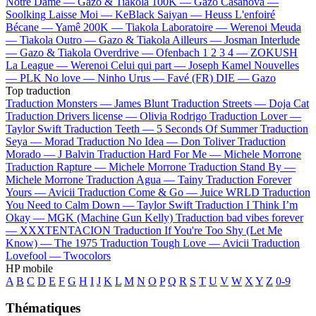
Notre Dame —
Gazo & Tiakola
100K —
Gazo
Casanova —
Soolking
Laisse Moi —
KeBlack
Saiyan —
Heuss L'enfoiré
Bécane —
Yamê
200K —
Tiakola
Laboratoire —
Werenoi
Meuda
—
Tiakola
Outro —
Gazo & Tiakola
Ailleurs —
Josman
Interlude
—
Gazo & Tiakola
Overdrive —
Ofenbach
1 2 3 4 —
ZOKUSH
La League —
Werenoi
Celui qui part —
Joseph Kamel
Nouvelles
—
PLK
No love —
Ninho
Urus —
Favé (FR)
DIE —
Gazo
Top traduction
Traduction Monsters —
James Blunt
Traduction Streets —
Doja Cat
Traduction Drivers license —
Olivia Rodrigo
Traduction Lover —
Taylor Swift
Traduction Teeth —
5 Seconds Of Summer
Traduction
Seya —
Morad
Traduction No Idea —
Don Toliver
Traduction
Morado —
J Balvin
Traduction Hard For Me —
Michele Morrone
Traduction Rapture —
Michele Morrone
Traduction Stand By —
Michele Morrone
Traduction Agua —
Tainy
Traduction Forever
Yours —
Avicii
Traduction Come & Go —
Juice WRLD
Traduction
You Need to Calm Down —
Taylor Swift
Traduction I Think I’m
Okay —
MGK (Machine Gun Kelly)
Traduction bad vibes forever
—
XXXTENTACION
Traduction If You're Too Shy (Let Me
Know) —
The 1975
Traduction Tough Love —
Avicii
Traduction
Lovefool —
Twocolors
HP mobile
A
B
C
D
E
F
G
H
I
J
K
L
M
N
O
P
Q
R
S
T
U
V
W
X
Y
Z
0-9
Thématiques