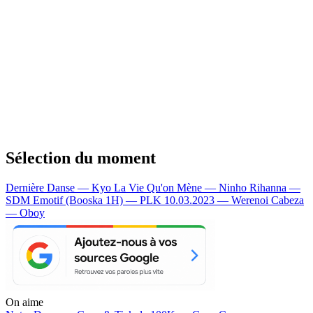
Sélection du moment
Dernière Danse — Kyo
La Vie Qu'on Mène — Ninho
Rihanna —
SDM
Emotif (Booska 1H) — PLK
10.03.2023 — Werenoi
Cabeza
— Oboy
On aime