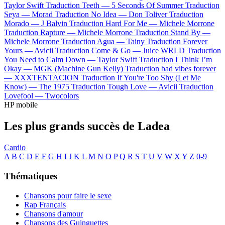
Taylor Swift
Traduction Teeth —
5 Seconds Of Summer
Traduction
Seya —
Morad
Traduction No Idea —
Don Toliver
Traduction
Morado —
J Balvin
Traduction Hard For Me —
Michele Morrone
Traduction Rapture —
Michele Morrone
Traduction Stand By —
Michele Morrone
Traduction Agua —
Tainy
Traduction Forever
Yours —
Avicii
Traduction Come & Go —
Juice WRLD
Traduction
You Need to Calm Down —
Taylor Swift
Traduction I Think I’m
Okay —
MGK (Machine Gun Kelly)
Traduction bad vibes forever
—
XXXTENTACION
Traduction If You're Too Shy (Let Me
Know) —
The 1975
Traduction Tough Love —
Avicii
Traduction
Lovefool —
Twocolors
HP mobile
Les plus grands succès de Ladea
Cardio
A
B
C
D
E
F
G
H
I
J
K
L
M
N
O
P
Q
R
S
T
U
V
W
X
Y
Z
0-9
Thématiques
Chansons pour faire le sexe
Rap Français
Chansons d'amour
Chansons des Guinguettes