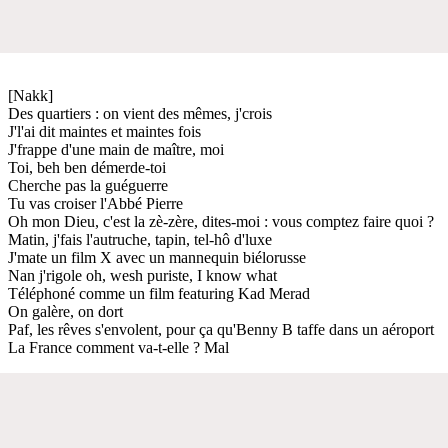
[Nakk]
Des quartiers : on vient des mêmes, j'crois
J'l'ai dit maintes et maintes fois
J'frappe d'une main de maître, moi
Toi, beh ben démerde-toi
Cherche pas la guéguerre
Tu vas croiser l'Abbé Pierre
Oh mon Dieu, c'est la zè-zère, dites-moi : vous comptez faire quoi ?
Matin, j'fais l'autruche, tapin, tel-hô d'luxe
J'mate un film X avec un mannequin biélorusse
Nan j'rigole oh, wesh puriste, I know what
Téléphoné comme un film featuring Kad Merad
On galère, on dort
Paf, les rêves s'envolent, pour ça qu'Benny B taffe dans un aéroport
La France comment va-t-elle ? Mal