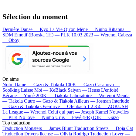
Sélection du moment
Dernière Danse — Kyo
La Vie Qu'on Mène — Ninho
Rihanna —
SDM
Emotif (Booska 1H) — PLK
10.03.2023 — Werenoi
Cabeza
— Oboy
On aime
Notre Dame —
Gazo & Tiakola
100K —
Gazo
Casanova —
Soolking
Laisse Moi —
KeBlack
Saiyan —
Heuss L'enfoiré
Bécane —
Yamê
200K —
Tiakola
Laboratoire —
Werenoi
Meuda
—
Tiakola
Outro —
Gazo & Tiakola
Ailleurs —
Josman
Interlude
—
Gazo & Tiakola
Overdrive —
Ofenbach
1 2 3 4 —
ZOKUSH
La League —
Werenoi
Celui qui part —
Joseph Kamel
Nouvelles
—
PLK
No love —
Ninho
Urus —
Favé (FR)
DIE —
Gazo
Top traduction
Traduction Monsters —
James Blunt
Traduction Streets —
Doja Cat
Traduction Drivers license —
Olivia Rodrigo
Traduction Lover —