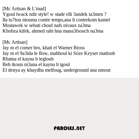
[Mc Artisan & L'mad]
Ygoul lwack ndir style! w stade elli 3andek ta3men ?
Ila to7tou ntouma contre temps,ana li contrekom kamel
Mostawek w sebati chouf nafs nivaux za3ma
Khobza kifek, ahmed rabi hna mana3fsouch na3ma
[Mc Artisan]
Jay m el corner bro, khati el Warner Bross
Jay m el 9a3ida le flow, mahboul ki Söze Keyser matloub
Rbatna el kayna b legloub
Beh tkoun m3ana el kayna li tgoul
El denya ay khaydha melfoug, underground ana nmout