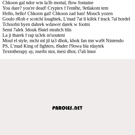
Chkoon gal ndor win la3b mortal, flow fontaine
You dare? you're dead! Cryptex f l'entête, 9etlakom tem
Hello, hello! Chkoon gal! Chkoon zad ban! Mouch yozen
Goulo rRoh e scotchi loughtek, L'mad 7at li kifek f track 7al bordel
Tchoofni byen dahrek wdawer darek w footni
Semi 7alek 3douk l9atel mrahch blis
La ji tbarek f rap ta3ek m'souteni
Moul el style, mchi ml jil ta3 dhok, khok fan mn wa9t Nintendo
PS, L'mad King of fighters, t9ader l'9owa bla rdaytek
Textotherapy ay, nserbi stor, tnesi dhor, t7ali lmor