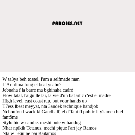
W ta3ya beh tossel, I'am a selfmade man
L'Art dima foug el beat ycabré
Jebnaha f la barre ma bghinaha cadré
Flow fatal, l'aiguille tar, la vie d'un bat'art c c'est el madre
High level, east coast rap, put your hands up
T7ess lbeat meyyat, nta 3andek technique handjob
Nchoufou l wack ki Gandhalf, el d"faut fl public li y2amen b el
fantôme
Stylo bic w candle. meshi pute w bandog
Nhar npikik Tetanus, mechi pique l'art jay Ramos
Nta w l'équipe bai Bailamos