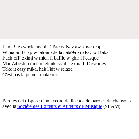
L jmi3 les wacks mabin 2Pac w Naz aw kayen rap
W mabin l clap w talonnade la 3ala9a ki 2Pac w Kaka
Fuck off! zkimi w mich fl baffle w ghir f l'casque
Man7abesh n'rimé nheb nkassarha zkara fi Descartes
Take it easy mika, hak l'kit w relaxe
C'est pas la peine l make up
Paroles.net dispose d'un accord de licence de paroles de chansons
avec la
Société des Editeurs et Auteurs de Musique
(SEAM)