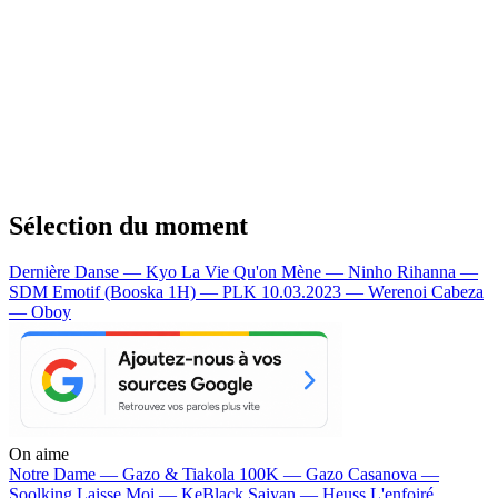
Sélection du moment
Dernière Danse — Kyo
La Vie Qu'on Mène — Ninho
Rihanna —
SDM
Emotif (Booska 1H) — PLK
10.03.2023 — Werenoi
Cabeza
— Oboy
On aime
Notre Dame —
Gazo & Tiakola
100K —
Gazo
Casanova —
Soolking
Laisse Moi —
KeBlack
Saiyan —
Heuss L'enfoiré