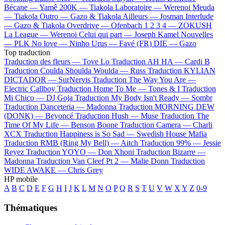
Bécane —
Yamê
200K —
Tiakola
Laboratoire —
Werenoi
Meuda
—
Tiakola
Outro —
Gazo & Tiakola
Ailleurs —
Josman
Interlude
—
Gazo & Tiakola
Overdrive —
Ofenbach
1 2 3 4 —
ZOKUSH
La League —
Werenoi
Celui qui part —
Joseph Kamel
Nouvelles
—
PLK
No love —
Ninho
Urus —
Favé (FR)
DIE —
Gazo
Top traduction
Traduction des fleurs —
Tove Lo
Traduction AH HA —
Cardi B
Traduction Coulda Shoulda Woulda —
Russ
Traduction KYLIAN
DICTADOR —
SurNervis
Traduction The Way You Are —
Electric Callboy
Traduction Home To Me —
Tones & I
Traduction
Mi Chico —
DJ Goja
Traduction My Body Isn't Ready —
Sombr
Traduction Danceteria —
Madonna
Traduction MORNING DEW
(DONK) —
Beyoncé
Traduction Hush —
Muse
Traduction The
Time Of My Life —
Benson Boone
Traduction Camera —
Charli
XCX
Traduction Happiness is So Sad —
Swedish House Mafia
Traduction RMB (Ring My Bell) —
Aitch
Traduction 99% —
Jessie
Reyez
Traduction YOYO —
Don Xhoni
Traduction Bizarre —
Madonna
Traduction Van Cleef Pt 2 —
Malie Donn
Traduction
WIDE AWAKE —
Chris Grey
HP mobile
A
B
C
D
E
F
G
H
I
J
K
L
M
N
O
P
Q
R
S
T
U
V
W
X
Y
Z
0-9
Thématiques