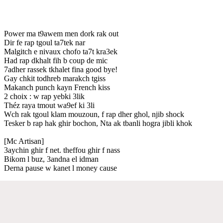
Power ma t9awem men dork rak out
Dir fe rap tgoul ta7tek nar
Malgitch e nivaux chofo ta7t kra3ek
Had rap dkhalt fih b coup de mic
7adher rassek tkhalet fina good bye!
Gay chkit todhreb marakch tgiss
Makanch punch kayn French kiss
2 choix : w rap yebki 3lik
Théz raya tmout wa9ef ki 3li
Wch rak tgoul klam mouzoun, f rap dher ghol, njib shock
Tesker b rap hak ghir bochon, Nta ak tbanli hogra jibli khok
[Mc Artisan]
3aychin ghir f net. theffou ghir f nass
Bikom l buz, 3andna el idman
Derna pause w kanet l money cause