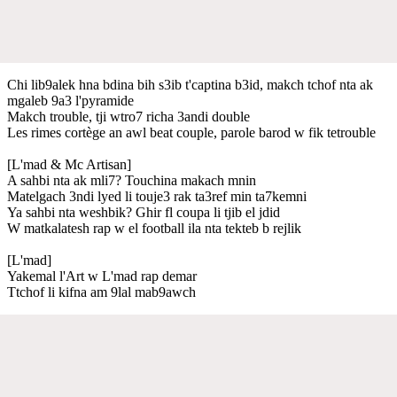
Chi lib9alek hna bdina bih s3ib t'captina b3id, makch tchof nta ak
mgaleb 9a3 l'pyramide
Makch trouble, tji wtro7 richa 3andi double
Les rimes cortège an awl beat couple, parole barod w fik tetrouble
[L'mad & Mc Artisan]
A sahbi nta ak mli7? Touchina makach mnin
Matelgach 3ndi lyed li touje3 rak ta3ref min ta7kemni
Ya sahbi nta weshbik? Ghir fl coupa li tjib el jdid
W matkalatesh rap w el football ila nta tekteb b rejlik
[L'mad]
Yakemal l'Art w L'mad rap demar
Ttchof li kifna am 9lal mab9awch