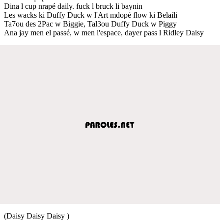
Dina l cup nrapé daily. fuck l bruck li baynin
Les wacks ki Duffy Duck w l'Art mdopé flow ki Belaili
Ta7ou des 2Pac w Biggie, Tal3ou Duffy Duck w Piggy
Ana jay men el passé, w men l'espace, dayer pass l Ridley Daisy
(Daisy Daisy Daisy )