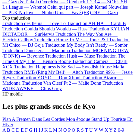
—
Gazo & Tiakola
Overdrive —
Ofenbach
1 2 3 4 —
ZOKUSH
La League —
Werenoi
Celui qui part —
Joseph Kamel
Nouvelles
—
PLK
No love —
Ninho
Urus —
Favé (FR)
DIE —
Gazo
Top traduction
Traduction des fleurs —
Tove Lo
Traduction AH HA —
Cardi B
Traduction Coulda Shoulda Woulda —
Russ
Traduction KYLIAN
DICTADOR —
SurNervis
Traduction The Way You Are —
Electric Callboy
Traduction Home To Me —
Tones & I
Traduction
Mi Chico —
DJ Goja
Traduction My Body Isn't Ready —
Sombr
Traduction Danceteria —
Madonna
Traduction MORNING DEW
(DONK) —
Beyoncé
Traduction Hush —
Muse
Traduction The
Time Of My Life —
Benson Boone
Traduction Camera —
Charli
XCX
Traduction Happiness is So Sad —
Swedish House Mafia
Traduction RMB (Ring My Bell) —
Aitch
Traduction 99% —
Jessie
Reyez
Traduction YOYO —
Don Xhoni
Traduction Bizarre —
Madonna
Traduction Van Cleef Pt 2 —
Malie Donn
Traduction
WIDE AWAKE —
Chris Grey
HP mobile
Les plus grands succès de Kyo
Plan A
Fremen
Dans Les Cordes
Mon époque
Stand Up
Touriste En
Hiver
A
B
C
D
E
F
G
H
I
J
K
L
M
N
O
P
Q
R
S
T
U
V
W
X
Y
Z
0-9