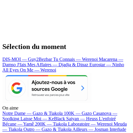
Sélection du moment
DIS-MOI — Guy2Bezbar
Tu Connais — Werenoi
Macarena —
Damso
J'fais Mes Affaires — Djadja & Dinaz
Eurostar — Ninho
All Eyes On Me — Werenoi
On aime
Notre Dame —
Gazo & Tiakola
100K —
Gazo
Casanova —
Soolking
Laisse Moi —
KeBlack
Saiyan —
Heuss L'enfoiré
Bécane —
Yamê
200K —
Tiakola
Laboratoire —
Werenoi
Meuda
—
Tiakola
Outro —
Gazo & Tiakola
Ailleurs —
Josman
Interlude