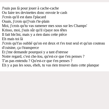
J'suis pas là pour jouer à cache-cache
Ou faire tes devinettes donc envoie le cash
J'crois qu'il est dans l'placard
Ouais, j'crois qu'j'vais t'te-plain
Moi, j'crois qu'tu vas ramener mes sous sur les Champs'
Krisso, moi, j'suis sûr qu'il s'paye nos têtes
Il fait ble3ni, mais y a rien dans cette pièce
Eh mais toi là
J'crois qu't'as oublié qu'on est deux et t'es tout seul et qu'un couteau
d'cuisine, ça t'transperce
Et j'me demande pourquoi y a tant d'stresse
Notre regard, c'est che-lou, qu'est-ce que t'en penses ?
T'as pas entendu ? Qu'est-ce que t'en penses ?
Eh y a pas les sous, eheh, tu vas rien trouver dans cette planque