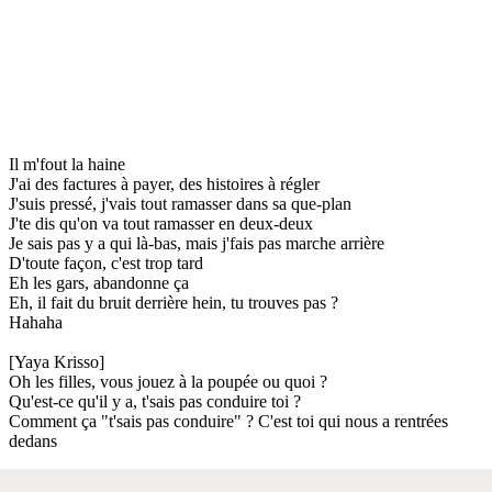
Il m'fout la haine
J'ai des factures à payer, des histoires à régler
J'suis pressé, j'vais tout ramasser dans sa que-plan
J'te dis qu'on va tout ramasser en deux-deux
Je sais pas y a qui là-bas, mais j'fais pas marche arrière
D'toute façon, c'est trop tard
Eh les gars, abandonne ça
Eh, il fait du bruit derrière hein, tu trouves pas ?
Hahaha
[Yaya Krisso]
Oh les filles, vous jouez à la poupée ou quoi ?
Qu'est-ce qu'il y a, t'sais pas conduire toi ?
Comment ça "t'sais pas conduire" ? C'est toi qui nous a rentrées
dedans