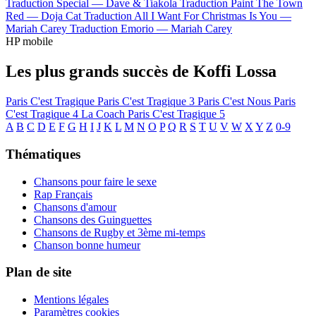
Traduction Special —
Dave & Tiakola
Traduction Paint The Town
Red —
Doja Cat
Traduction All I Want For Christmas Is You —
Mariah Carey
Traduction Emorio —
Mariah Carey
HP mobile
Les plus grands succès de Koffi Lossa
Paris C'est Tragique
Paris C'est Tragique 3
Paris C'est Nous
Paris
C'est Tragique 4
La Coach
Paris C'est Tragique 5
A
B
C
D
E
F
G
H
I
J
K
L
M
N
O
P
Q
R
S
T
U
V
W
X
Y
Z
0-9
Thématiques
Chansons pour faire le sexe
Rap Français
Chansons d'amour
Chansons des Guinguettes
Chansons de Rugby et 3ème mi-temps
Chanson bonne humeur
Plan de site
Mentions légales
Paramètres cookies