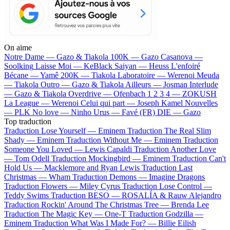
On aime
Notre Dame —
Gazo & Tiakola
100K —
Gazo
Casanova —
Soolking
Laisse Moi —
KeBlack
Saiyan —
Heuss L'enfoiré
Bécane —
Yamê
200K —
Tiakola
Laboratoire —
Werenoi
Meuda
—
Tiakola
Outro —
Gazo & Tiakola
Ailleurs —
Josman
Interlude
—
Gazo & Tiakola
Overdrive —
Ofenbach
1 2 3 4 —
ZOKUSH
La League —
Werenoi
Celui qui part —
Joseph Kamel
Nouvelles
—
PLK
No love —
Ninho
Urus —
Favé (FR)
DIE —
Gazo
Top traduction
Traduction Lose Yourself —
Eminem
Traduction The Real Slim
Shady —
Eminem
Traduction Without Me —
Eminem
Traduction
Someone You Loved —
Lewis Capaldi
Traduction Another Love
—
Tom Odell
Traduction Mockingbird —
Eminem
Traduction Can't
Hold Us —
Macklemore and Ryan Lewis
Traduction Last
Christmas —
Wham
Traduction Demons —
Imagine Dragons
Traduction Flowers —
Miley Cyrus
Traduction Lose Control —
Teddy Swims
Traduction BESO —
ROSALÍA & Rauw Alejandro
Traduction Rockin' Around The Christmas Tree —
Brenda Lee
Traduction The Magic Key —
One-T
Traduction Godzilla —
Eminem
Traduction What Was I Made For? —
Billie Eilish