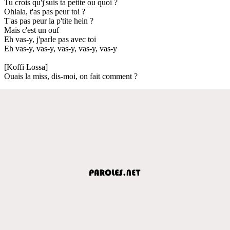
Tu crois qu'j'suis ta petite ou quoi ?
Ohlala, t'as pas peur toi ?
T'as pas peur la p'tite hein ?
Mais c'est un ouf
Eh vas-y, j'parle pas avec toi
Eh vas-y, vas-y, vas-y, vas-y, vas-y
[Koffi Lossa]
Ouais la miss, dis-moi, on fait comment ?