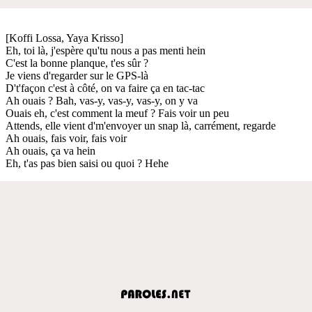
[Koffi Lossa, Yaya Krisso]
Eh, toi là, j'espère qu'tu nous a pas menti hein
C'est la bonne planque, t'es sûr ?
Je viens d'regarder sur le GPS-là
D't'façon c'est à côté, on va faire ça en tac-tac
Ah ouais ? Bah, vas-y, vas-y, vas-y, on y va
Ouais eh, c'est comment la meuf ? Fais voir un peu
Attends, elle vient d'm'envoyer un snap là, carrément, regarde
Ah ouais, fais voir, fais voir
Ah ouais, ça va hein
Eh, t'as pas bien saisi ou quoi ? Hehe