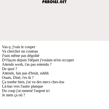
Vas-y, j'vais le couper
Va chercher un couteau
J'suis même pas dégoûté
D't'façon depuis l'départ j'voulais m'en occuper
Attends wesh, t'as pas entendu ?
De quoi ?
Attends, fais pas d'bruit, sshhh
Ouais, Diné, t'es là ?
Ça tombe bien, j'ai vu des mecs ches-lou
Là-bas vers l'autre planque
Du coup j'ai ramené l'argent ici
Je mets ça où ?