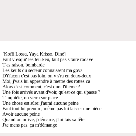
[Koffi Lossa, Yaya Krisso, Diné]
Faut v-esqui' les feu-keu, faut pas s'faire rodave
T'as raison, bombarde
Les keufs du secteur connaissent ma gova
D't'façon c'est pas loin, on y s'ra en deux-deux
Moi, j'vais lui apprendre à mettre des rottes-ca
Alors c'est comment, c'est quoi l'thème ?
Une fois arrivés avant d'voir, qu'est-ce qui s'passe ?
T'inquiète, on verra sur place
Une chose est sûre; j'aurai aucune peine
Faut tout lui prendre, même pas lui laisser une pièce
Avoir aucune peine
Quand on arrive, j'démarre, j'lui fais sa fête
J'te mens pas, ça m'démange