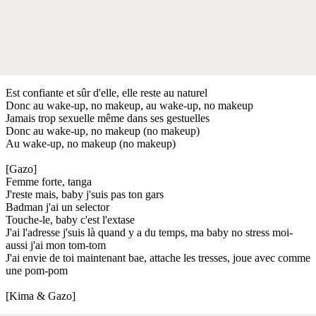
Est confiante et sûr d'elle, elle reste au naturel
Donc au wake-up, no makeup, au wake-up, no makeup
Jamais trop sexuelle même dans ses gestuelles
Donc au wake-up, no makeup (no makeup)
Au wake-up, no makeup (no makeup)
[Gazo]
Femme forte, tanga
J'reste mais, baby j'suis pas ton gars
Badman j'ai un selector
Touche-le, baby c'est l'extase
J'ai l'adresse j'suis là quand y a du temps, ma baby no stress moi-
aussi j'ai mon tom-tom
J'ai envie de toi maintenant bae, attache les tresses, joue avec comme
une pom-pom
[Kima & Gazo]