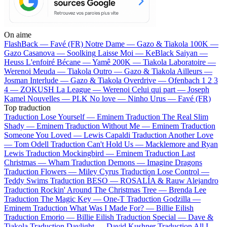
On aime
FlashBack —
Favé (FR)
Notre Dame —
Gazo & Tiakola
100K —
Gazo
Casanova —
Soolking
Laisse Moi —
KeBlack
Saiyan —
Heuss L'enfoiré
Bécane —
Yamê
200K —
Tiakola
Laboratoire —
Werenoi
Meuda —
Tiakola
Outro —
Gazo & Tiakola
Ailleurs —
Josman
Interlude —
Gazo & Tiakola
Overdrive —
Ofenbach
1 2 3
4 —
ZOKUSH
La League —
Werenoi
Celui qui part —
Joseph
Kamel
Nouvelles —
PLK
No love —
Ninho
Urus —
Favé (FR)
Top traduction
Traduction Lose Yourself —
Eminem
Traduction The Real Slim
Shady —
Eminem
Traduction Without Me —
Eminem
Traduction
Someone You Loved —
Lewis Capaldi
Traduction Another Love
—
Tom Odell
Traduction Can't Hold Us —
Macklemore and Ryan
Lewis
Traduction Mockingbird —
Eminem
Traduction Last
Christmas —
Wham
Traduction Demons —
Imagine Dragons
Traduction Flowers —
Miley Cyrus
Traduction Lose Control —
Teddy Swims
Traduction BESO —
ROSALÍA & Rauw Alejandro
Traduction Rockin' Around The Christmas Tree —
Brenda Lee
Traduction The Magic Key —
One-T
Traduction Godzilla —
Eminem
Traduction What Was I Made For? —
Billie Eilish
Traduction Emorio —
Billie Eilish
Traduction Special —
Dave &
Tiakola
Traduction Daylight —
David Kushner
Traduction All I