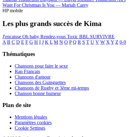
Want For Christmas Is You —
Mariah Carey
HP mobile
Les plus grands succès de Kima
J'encaisse
Oh baby
Rendez-vous
Toxic
BBL
SURVIVRE
A
B
C
D
E
F
G
H
I
J
K
L
M
N
O
P
Q
R
S
T
U
V
W
X
Y
Z
0-9
Thématiques
Chansons pour faire le sexe
Rap Français
Chansons d'amour
Chansons des Guinguettes
Chansons de Rugby et 3ème mi-temps
Chanson bonne humeur
Plan de site
Mentions légales
Paramètres cookies
Cookie Settings