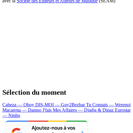
avec la
Société des Editeurs et Auteurs de Musique
(SEAM)
Sélection du moment
Cabeza — Oboy
DIS-MOI — Guy2Bezbar
Tu Connais — Werenoi
Macarena — Damso
J'fais Mes Affaires — Djadja & Dinaz
Eurostar
— Ninho