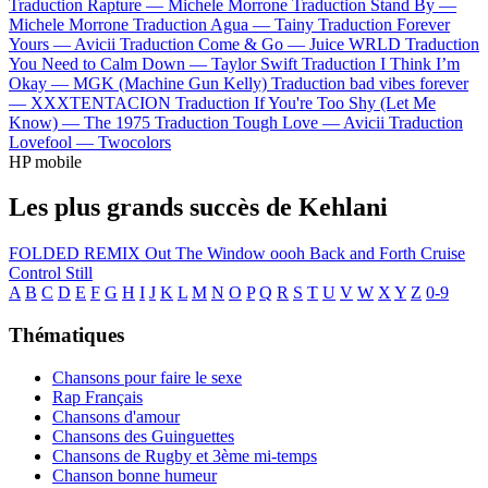
Traduction Rapture —
Michele Morrone
Traduction Stand By —
Michele Morrone
Traduction Agua —
Tainy
Traduction Forever
Yours —
Avicii
Traduction Come & Go —
Juice WRLD
Traduction
You Need to Calm Down —
Taylor Swift
Traduction I Think I’m
Okay —
MGK (Machine Gun Kelly)
Traduction bad vibes forever
—
XXXTENTACION
Traduction If You're Too Shy (Let Me
Know) —
The 1975
Traduction Tough Love —
Avicii
Traduction
Lovefool —
Twocolors
HP mobile
Les plus grands succès de Kehlani
FOLDED REMIX
Out The Window
oooh
Back and Forth
Cruise
Control
Still
A
B
C
D
E
F
G
H
I
J
K
L
M
N
O
P
Q
R
S
T
U
V
W
X
Y
Z
0-9
Thématiques
Chansons pour faire le sexe
Rap Français
Chansons d'amour
Chansons des Guinguettes
Chansons de Rugby et 3ème mi-temps
Chanson bonne humeur