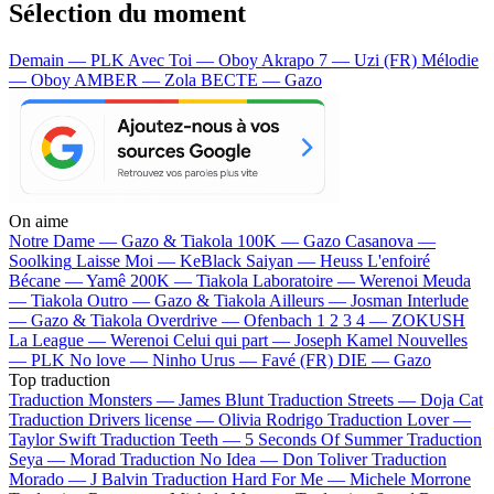
Sélection du moment
Demain — PLK
Avec Toi — Oboy
Akrapo 7 — Uzi (FR)
Mélodie
— Oboy
AMBER — Zola
BECTE — Gazo
On aime
Notre Dame —
Gazo & Tiakola
100K —
Gazo
Casanova —
Soolking
Laisse Moi —
KeBlack
Saiyan —
Heuss L'enfoiré
Bécane —
Yamê
200K —
Tiakola
Laboratoire —
Werenoi
Meuda
—
Tiakola
Outro —
Gazo & Tiakola
Ailleurs —
Josman
Interlude
—
Gazo & Tiakola
Overdrive —
Ofenbach
1 2 3 4 —
ZOKUSH
La League —
Werenoi
Celui qui part —
Joseph Kamel
Nouvelles
—
PLK
No love —
Ninho
Urus —
Favé (FR)
DIE —
Gazo
Top traduction
Traduction Monsters —
James Blunt
Traduction Streets —
Doja Cat
Traduction Drivers license —
Olivia Rodrigo
Traduction Lover —
Taylor Swift
Traduction Teeth —
5 Seconds Of Summer
Traduction
Seya —
Morad
Traduction No Idea —
Don Toliver
Traduction
Morado —
J Balvin
Traduction Hard For Me —
Michele Morrone